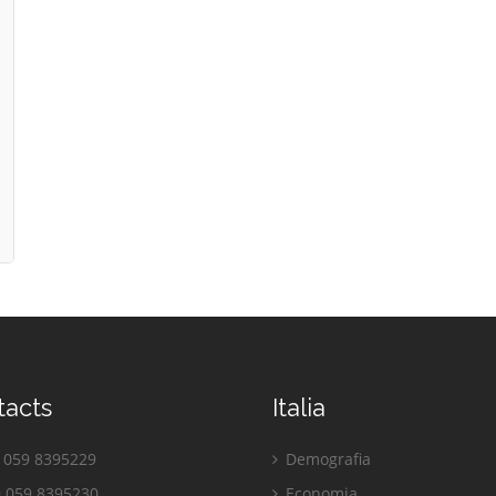
tacts
Italia
059 8395229
Demografia
 059 8395230
Economia