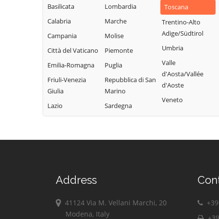
Basilicata
Lombardia
Toscana
Calabria
Marche
Trentino-Alto
Adige/Südtirol
Campania
Molise
Umbria
Città del Vaticano
Piemonte
Valle
Emilia-Romagna
Puglia
d'Aosta/Vallée
Friuli-Venezia
Repubblica di San
d'Aoste
Giulia
Marino
Veneto
Lazio
Sardegna
Address
Con
41124 Via M. Vellani Marchi, 20
+39 
Modena, Italy
+39