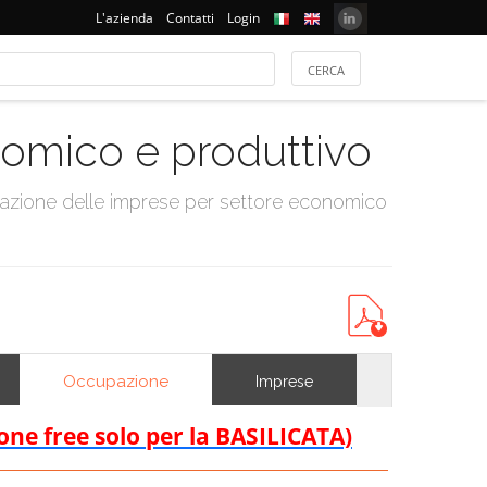
L'azienda
Contatti
Login
onomico e produttivo
tazione delle imprese per settore economico
Occupazione
Imprese
ione free solo per la BASILICATA)