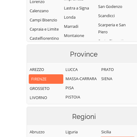
Lorenzo
San Godenzo
Lastra a Signa
Calenzano
Scandicci
Londa
Campi Bisenzio
Scarperia e San
Marradi
Capraia e Limite
Piero
Montaione
Castelfiorentino
Sesto Fiorentino
Montelupo
Cerreto Guidi
Signa
Fiorentino
Province
Certaldo
Vaglia
Montespertoli
Dicomano
Vicchio
AREZZO
LUCCA
PRATO
Palazzuolo sul
Empoli
Senio
Vinci
MASSA-CARRARA
SIENA
FIRENZE
Fiesole
Pelago
PISA
GROSSETO
Figline e Incisa
PISTOIA
LIVORNO
Valdarno
Regioni
Abruzzo
Liguria
Sicilia