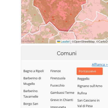
Comuni
Affianca 
Bagno a Ripoli
Firenze
Pontassieve
Barberino di
Firenzuola
Reggello
Mugello
Fucecchio
Rignano sull'Arno
Barberino
Gambassi Terme
Rufina
Tavarnelle
Greve in Chianti
San Casciano in
Borgo San
Val di Pesa
Impruneta