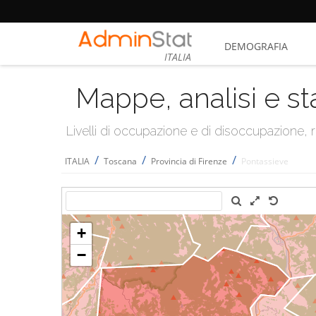
DEMOGRAFIA
ITALIA
Mappe, analisi e st
Livelli di occupazione e di disoccupazione
/
/
/
ITALIA
Toscana
Provincia di Firenze
Pontassieve