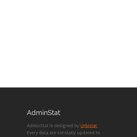
AdminStat
AdminStat is designed by
Urbistat
.
Every data are constatly updated to