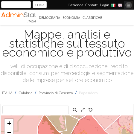
L'azienda
Contatti
Login
DEMOGRAFIA
ECONOMIA
CLASSIFICHE
ITALIA
Mappe, analisi e
statistiche sul tessuto
economico e produttivo
Livelli di occupazione e di disoccupazione, reddito
disponibile, consumi per merceologia e segmentazione
delle imprese per settore economico
/
/
/
ITALIA
Calabria
Provincia di Cosenza
Papasidero