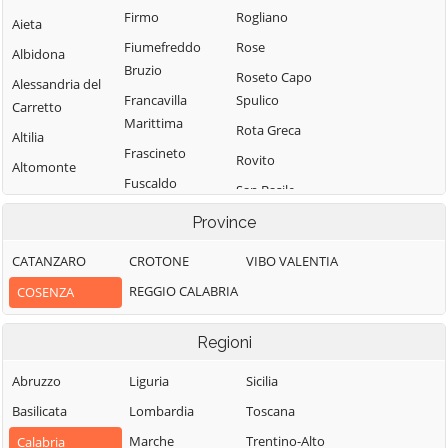
Firmo
Rogliano
Aieta
Fiumefreddo
Rose
Albidona
Bruzio
Roseto Capo
Alessandria del
Francavilla
Spulico
Carretto
Marittima
Rota Greca
Altilia
Frascineto
Rovito
Altomonte
Fuscaldo
San Basile
Amantea
Grimaldi
San Benedetto
Province
Amendolara
Grisolia
Ullano
Aprigliano
CATANZARO
CROTONE
VIBO VALENTIA
Guardia
San Cosmo
Belmonte
REGGIO CALABRIA
COSENZA
Piemontese
Albanese
Calabro
Lago
San Demetrio
Belsito
Regioni
Corone
Laino Borgo
Belvedere
San Donato di
Abruzzo
Liguria
Sicilia
Laino Castello
Marittimo
Ninea
Basilicata
Lombardia
Toscana
Lappano
Bianchi
San Fili
Marche
Trentino-Alto
Calabria
Lattarico