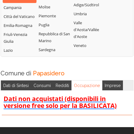
Bisignano
San Giorgio
Adige/Südtirol
Molise
Campania
Longobardi
Bocchigliero
Albanese
Umbria
Piemonte
Città del Vaticano
Longobucco
Bonifati
San Giovanni in
Valle
Puglia
Emilia-Romagna
Lungro
Fiore
Buonvicino
d'Aosta/Vallée
Repubblica di San
Friuli-Venezia
Luzzi
San Lorenzo
d'Aoste
Calopezzati
Marino
Giulia
Bellizzi
Maierà
Veneto
Caloveto
Sardegna
Lazio
San Lorenzo del
Malito
Campana
Vallo
Malvito
Canna
San Lucido
Mandatoriccio
Comune di
Papasidero
Cariati
San Marco
Mangone
Carolei
Argentano
Dati di Sintesi
Consumi
Redditi
Occupazione
Imprese
Marano
Carpanzano
San Martino di
Marchesato
Dati non acquistati (disponibili in
Finita
Casali del Manco
versione free solo per la BASILICATA)
Marano
San Nicola Arcella
Cassano all'Ionio
Principato
San Pietro in
Castiglione
Marzi
Amantea
Cosentino
Mendicino
San Pietro in