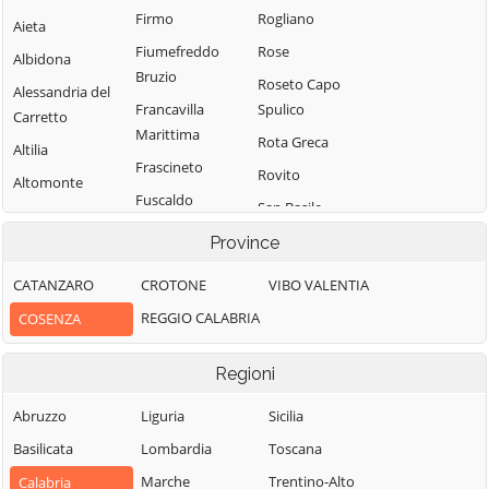
Firmo
Rogliano
Aieta
Fiumefreddo
Rose
Albidona
Bruzio
Roseto Capo
Alessandria del
Francavilla
Spulico
Carretto
Marittima
Rota Greca
Altilia
Frascineto
Rovito
Altomonte
Fuscaldo
San Basile
Amantea
Grimaldi
San Benedetto
Province
Amendolara
Grisolia
Ullano
Aprigliano
CATANZARO
CROTONE
VIBO VALENTIA
Guardia
San Cosmo
Belmonte
REGGIO CALABRIA
COSENZA
Piemontese
Albanese
Calabro
Lago
San Demetrio
Belsito
Regioni
Corone
Laino Borgo
Belvedere
San Donato di
Abruzzo
Liguria
Sicilia
Laino Castello
Marittimo
Ninea
Basilicata
Lombardia
Toscana
Lappano
Bianchi
San Fili
Marche
Trentino-Alto
Calabria
Lattarico