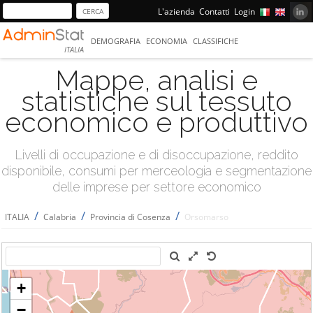
L'azienda
Contatti
Login
DEMOGRAFIA
ECONOMIA
CLASSIFICHE
ITALIA
Mappe, analisi e
statistiche sul tessuto
economico e produttivo
Livelli di occupazione e di disoccupazione, reddito
disponibile, consumi per merceologia e segmentazione
delle imprese per settore economico
/
/
/
ITALIA
Calabria
Provincia di Cosenza
Orsomarso