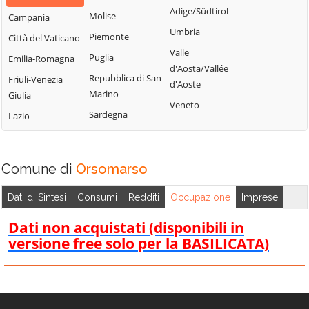
Bisignano
San Giorgio
Adige/Südtirol
Molise
Campania
Longobardi
Bocchigliero
Albanese
Umbria
Piemonte
Città del Vaticano
Longobucco
Bonifati
San Giovanni in
Valle
Puglia
Emilia-Romagna
Lungro
Fiore
Buonvicino
d'Aosta/Vallée
Repubblica di San
Friuli-Venezia
Luzzi
San Lorenzo
d'Aoste
Calopezzati
Marino
Giulia
Bellizzi
Maierà
Veneto
Caloveto
Sardegna
Lazio
San Lorenzo del
Malito
Campana
Vallo
Malvito
Canna
San Lucido
Mandatoriccio
Comune di
Orsomarso
Cariati
San Marco
Mangone
Carolei
Argentano
Dati di Sintesi
Consumi
Redditi
Occupazione
Imprese
Marano
Carpanzano
San Martino di
Marchesato
Dati non acquistati (disponibili in
Finita
Casali del Manco
versione free solo per la BASILICATA)
Marano
San Nicola Arcella
Cassano all'Ionio
Principato
San Pietro in
Castiglione
Marzi
Amantea
Cosentino
Mendicino
San Pietro in