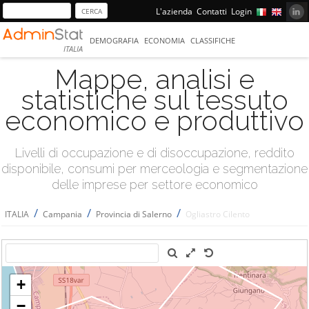
L'azienda
Contatti
Login
DEMOGRAFIA
ECONOMIA
CLASSIFICHE
ITALIA
Mappe, analisi e
statistiche sul tessuto
economico e produttivo
Livelli di occupazione e di disoccupazione, reddito
disponibile, consumi per merceologia e segmentazione
delle imprese per settore economico
/
/
/
ITALIA
Campania
Provincia di Salerno
Ogliastro Cilento