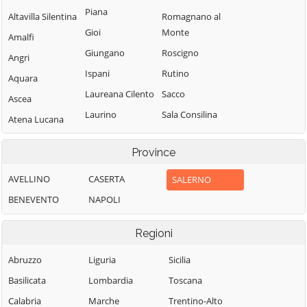
Piana
Altavilla Silentina
Romagnano al
Gioi
Monte
Amalfi
Giungano
Roscigno
Angri
Ispani
Rutino
Aquara
Laureana Cilento
Sacco
Ascea
Laurino
Sala Consilina
Atena Lucana
Laurito
Salento
Atrani
Province
Laviano
Salerno
Auletta
Lustra
Salvitelle
AVELLINO
CASERTA
SALERNO
Baronissi
Magliano Vetere
San Cipriano
BENEVENTO
NAPOLI
Battipaglia
Picentino
Maiori
Bellizzi
Regioni
San Giovanni a
Mercato San
Bellosguardo
Piro
Severino
Abruzzo
Liguria
Sicilia
Bracigliano
San Gregorio
Minori
Basilicata
Lombardia
Toscana
Buccino
Magno
Moio della
Calabria
Marche
Trentino-Alto
Buonabitacolo
San Mango