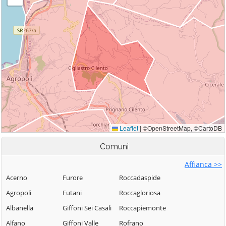
Comuni
Affianca >>
Acerno
Furore
Roccadaspide
Agropoli
Futani
Roccagloriosa
Albanella
Giffoni Sei Casali
Roccapiemonte
Alfano
Giffoni Valle
Rofrano