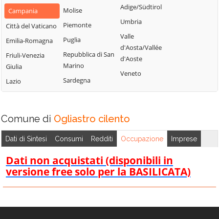
Civitella
Adige/Südtirol
Molise
Piemonte
Campania
Caggiano
Montano Antilia
Umbria
Piemonte
San Marzano sul
Città del Vaticano
Calvanico
Monte San
Sarno
Valle
Puglia
Emilia-Romagna
Camerota
Giacomo
d'Aosta/Vallée
San Mauro
Repubblica di San
Friuli-Venezia
Campagna
Montecorice
d'Aoste
Cilento
Marino
Giulia
Campora
Montecorvino
Veneto
San Mauro la
Sardegna
Lazio
Pugliano
Cannalonga
Bruca
Montecorvino
Capaccio
San Pietro al
Rovella
Paestum
Tanagro
Comune di
Ogliastro cilento
Monteforte
Casal Velino
San Rufo
Cilento
Dati di Sintesi
Consumi
Redditi
Occupazione
Imprese
Casalbuono
San Valentino
Montesano sulla
Torio
Casaletto
Dati non acquistati (disponibili in
Marcellana
Spartano
versione free solo per la BASILICATA)
Sant'Angelo a
Morigerati
Fasanella
Caselle in Pittari
Nocera Inferiore
Sant'Arsenio
Castel San
Nocera Superiore
Giorgio
Sant'Egidio del