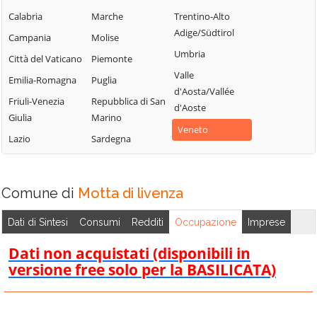
Chiarano
Silea
Motta di
Calabria
Marche
Trentino-Alto
Livenza
Adige/Südtirol
Cimadolmo
Spresiano
Campania
Molise
Nervesa della
Umbria
Cison di
Susegana
Città del Vaticano
Piemonte
Battaglia
Valmarino
Valle
Tarzo
Emilia-Romagna
Puglia
Oderzo
d'Aosta/Vallée
Codognè
Trevignano
Friuli-Venezia
Repubblica di San
d'Aoste
Ormelle
Colle Umberto
Giulia
Marino
Treviso
Veneto
Orsago
Conegliano
Lazio
Sardegna
Valdobbiadene
Paese
Cordignano
Vazzola
Pederobba
Cornuda
Vedelago
Comune di
Motta di livenza
Pieve del Grappa
Crocetta del
Vidor
Montello
Pieve di Soligo
Dati di Sintesi
Consumi
Redditi
Occupazione
Imprese
Villorba
Farra di Soligo
Ponte di Piave
Vittorio Veneto
Dati non acquistati (disponibili in
Follina
Ponzano Veneto
versione free solo per la BASILICATA)
Volpago del
Fontanelle
Portobuffolè
Montello
Fonte
Possagno
Zenson di Piave