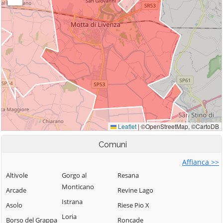
Comuni
Affianca >>
Altivole
Gorgo al
Resana
Monticano
Arcade
Revine Lago
Istrana
Asolo
Riese Pio X
Loria
Borso del Grappa
Roncade