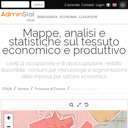
L'azienda
Contatti
Login
DEMOGRAFIA
ECONOMIA
CLASSIFICHE
ITALIA
Mappe, analisi e
statistiche sul tessuto
economico e produttivo
Livelli di occupazione e di disoccupazione, reddito
disponibile, consumi per merceologia e segmentazione
delle imprese per settore economico
/
/
/
ITALIA
Veneto
Provincia di Treviso
Motta di Livenza