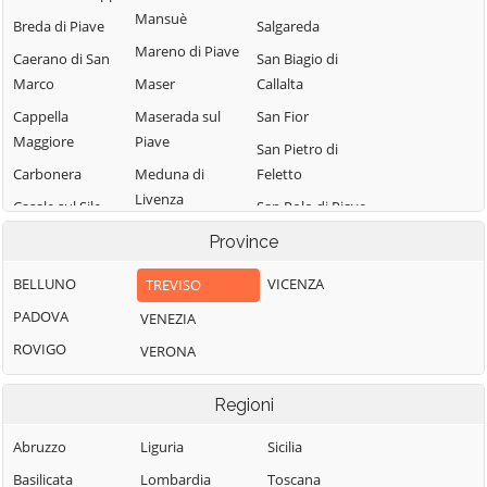
Mansuè
Breda di Piave
Salgareda
Mareno di Piave
Caerano di San
San Biagio di
Marco
Maser
Callalta
Cappella
Maserada sul
San Fior
Maggiore
Piave
San Pietro di
Carbonera
Meduna di
Feletto
Livenza
Casale sul Sile
San Polo di Piave
Miane
Casier
San Vendemiano
Province
Mogliano Veneto
Castelcucco
San Zenone degli
BELLUNO
VICENZA
TREVISO
Monastier di
Ezzelini
Castelfranco
PADOVA
VENEZIA
Treviso
Veneto
Santa Lucia di
ROVIGO
VERONA
Monfumo
Piave
Castello di
Godego
Montebelluna
Sarmede
Regioni
Cavaso del
Morgano
Segusino
Tomba
Abruzzo
Liguria
Sicilia
Moriago della
Sernaglia della
Cessalto
Battaglia
Battaglia
Basilicata
Lombardia
Toscana