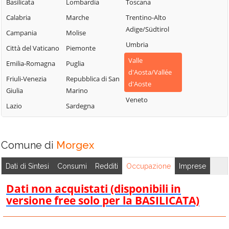
Chamois
Sarre
Basilicata
Lombardia
Toscana
Lillianes
Champdepraz
Torgnon
Calabria
Marche
Trentino-Alto
Montjovet
Adige/Südtirol
Champorcher
Valgrisenche
Campania
Molise
Morgex
Umbria
Charvensod
Valpelline
Città del Vaticano
Piemonte
Nus
Valle
Châtillon
Valsavarenche
Emilia-Romagna
Puglia
Ollomont
d'Aosta/Vallée
Cogne
Valtournenche
Friuli-Venezia
Repubblica di San
Oyace
d'Aoste
Giulia
Marino
Courmayeur
Verrayes
Perloz
Veneto
Lazio
Sardegna
Donnas
Verrès
Pollein
Doues
Villeneuve
Pont-Saint-
Emarèse
Martin
Comune di
Morgex
Dati di Sintesi
Consumi
Redditi
Occupazione
Imprese
Dati non acquistati (disponibili in
versione free solo per la BASILICATA)