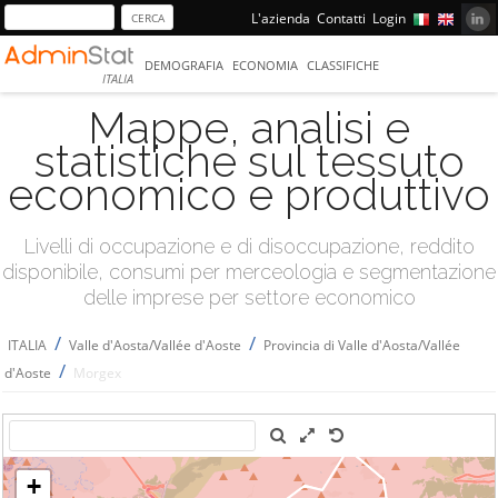
L'azienda
Contatti
Login
DEMOGRAFIA
ECONOMIA
CLASSIFICHE
ITALIA
Mappe, analisi e
statistiche sul tessuto
economico e produttivo
Livelli di occupazione e di disoccupazione, reddito
disponibile, consumi per merceologia e segmentazione
delle imprese per settore economico
/
/
ITALIA
Valle d'Aosta/Vallée d'Aoste
Provincia di Valle d'Aosta/Vallée
/
d'Aoste
Morgex