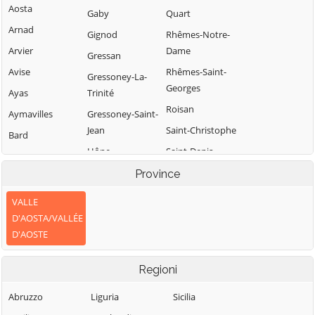
Aosta
Gaby
Quart
Arnad
Gignod
Rhêmes-Notre-
Arvier
Dame
Gressan
Avise
Rhêmes-Saint-
Gressoney-La-
Georges
Ayas
Trinité
Roisan
Aymavilles
Gressoney-Saint-
Jean
Saint-Christophe
Bard
Hône
Saint-Denis
Bionaz
Introd
Saint-Marcel
Province
Brissogne
Issime
Saint-Nicolas
Brusson
VALLE
Issogne
Saint-Oyen
D'AOSTA/VALLÉE
Challand-Saint-
D'AOSTE
Anselme
Jovençan
Saint-Pierre
Challand-Saint-
La Magdeleine
Saint-Rhémy-en-
Regioni
Victor
Bosses
La Salle
Chambave
Saint-Vincent
Abruzzo
Liguria
Sicilia
La Thuile