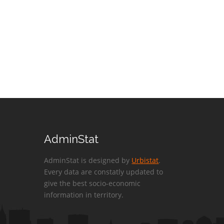
AdminStat
AdminStat is designed by
Urbistat
.
Every data are constatly updated to
give the best socio-economic
information in territory.