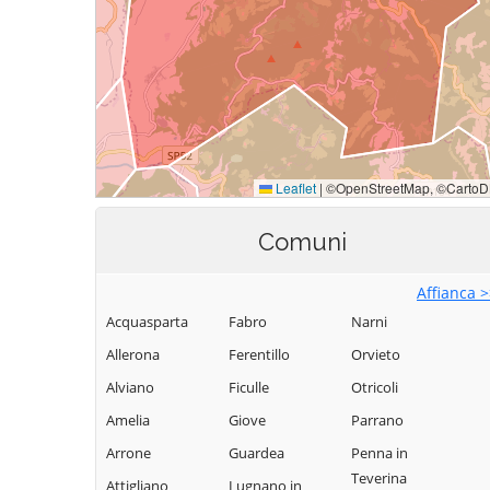
Comuni
Affianca 
Acquasparta
Fabro
Narni
Allerona
Ferentillo
Orvieto
Alviano
Ficulle
Otricoli
Amelia
Giove
Parrano
Arrone
Guardea
Penna in
Teverina
Attigliano
Lugnano in