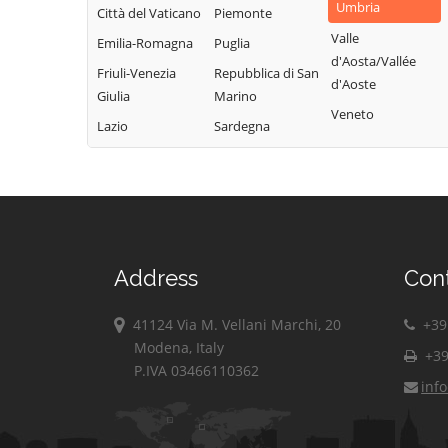
Umbria
Città del Vaticano
Piemonte
Valle
Emilia-Romagna
Puglia
d'Aosta/Vallée
Friuli-Venezia
Repubblica di San
d'Aoste
Giulia
Marino
Veneto
Lazio
Sardegna
Address
Con
41124 Via M. Vellani Marchi, 20
+39 
Modena, Italy
+39
P.IVA 03466110362
inf