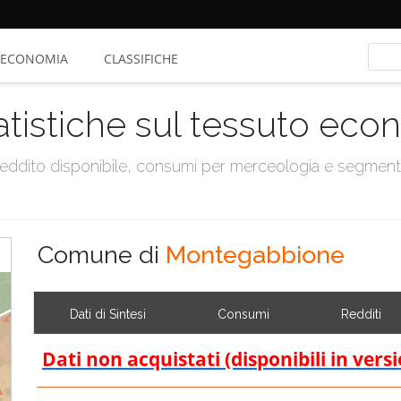
ECONOMIA
CLASSIFICHE
atistiche sul tessuto ec
, reddito disponibile, consumi per merceologia e segmen
Comune di
Montegabbione
Dati di Sintesi
Consumi
Redditi
Dati non acquistati (disponibili in vers