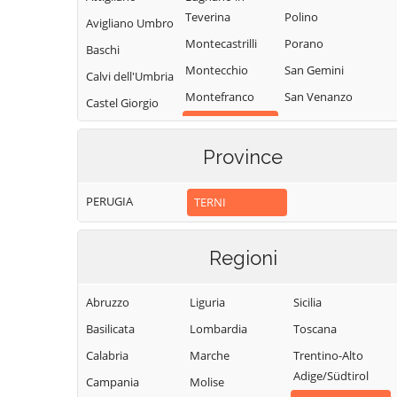
Teverina
Polino
Avigliano Umbro
Montecastrilli
Porano
Baschi
Montecchio
San Gemini
Calvi dell'Umbria
Montefranco
San Venanzo
Castel Giorgio
Stroncone
Montegabbione
Castel Viscardo
Terni
Monteleone
Province
d'Orvieto
PERUGIA
TERNI
Regioni
Abruzzo
Liguria
Sicilia
Basilicata
Lombardia
Toscana
Calabria
Marche
Trentino-Alto
Adige/Südtirol
Campania
Molise