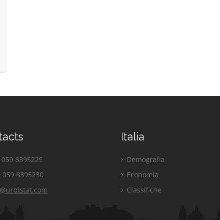
tacts
Italia
059 8395229
Demografia
 059 8395230
Economia
o@urbistat.com
Classifiche