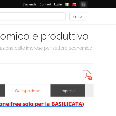
L'azienda
Contatti
Login
onomico e produttivo
tazione delle imprese per settore economico
Occupazione
Imprese
ione free solo per la BASILICATA)