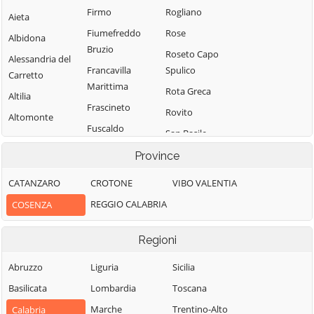
Firmo
Rogliano
Aieta
Fiumefreddo
Rose
Albidona
Bruzio
Roseto Capo
Alessandria del
Francavilla
Spulico
Carretto
Marittima
Rota Greca
Altilia
Frascineto
Rovito
Altomonte
Fuscaldo
San Basile
Amantea
Grimaldi
San Benedetto
Province
Amendolara
Grisolia
Ullano
Aprigliano
CATANZARO
CROTONE
VIBO VALENTIA
Guardia
San Cosmo
Belmonte
REGGIO CALABRIA
COSENZA
Piemontese
Albanese
Calabro
Lago
San Demetrio
Belsito
Regioni
Corone
Laino Borgo
Belvedere
San Donato di
Abruzzo
Liguria
Sicilia
Laino Castello
Marittimo
Ninea
Basilicata
Lombardia
Toscana
Lappano
Bianchi
San Fili
Marche
Trentino-Alto
Calabria
Lattarico