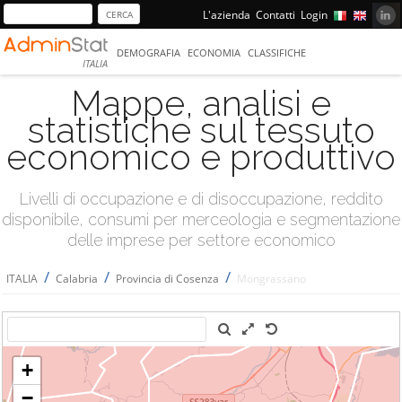
L'azienda
Contatti
Login
DEMOGRAFIA
ECONOMIA
CLASSIFICHE
ITALIA
Mappe, analisi e
statistiche sul tessuto
economico e produttivo
Livelli di occupazione e di disoccupazione, reddito
disponibile, consumi per merceologia e segmentazione
delle imprese per settore economico
/
/
/
ITALIA
Calabria
Provincia di Cosenza
Mongrassano