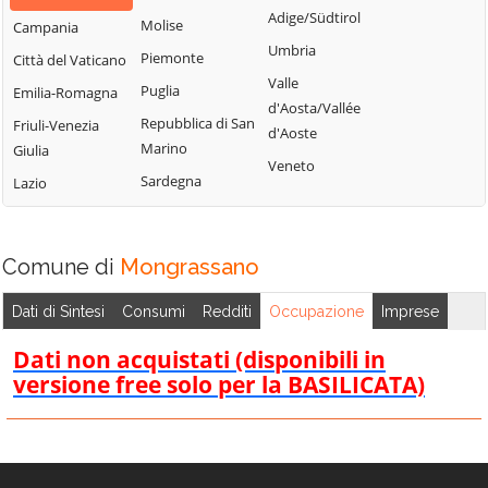
Bisignano
San Giorgio
Adige/Südtirol
Molise
Campania
Longobardi
Bocchigliero
Albanese
Umbria
Piemonte
Città del Vaticano
Longobucco
Bonifati
San Giovanni in
Valle
Puglia
Emilia-Romagna
Lungro
Fiore
Buonvicino
d'Aosta/Vallée
Repubblica di San
Friuli-Venezia
Luzzi
San Lorenzo
d'Aoste
Calopezzati
Marino
Giulia
Bellizzi
Maierà
Veneto
Caloveto
Sardegna
Lazio
San Lorenzo del
Malito
Campana
Vallo
Malvito
Canna
San Lucido
Mandatoriccio
Comune di
Mongrassano
Cariati
San Marco
Mangone
Carolei
Argentano
Dati di Sintesi
Consumi
Redditi
Occupazione
Imprese
Marano
Carpanzano
San Martino di
Marchesato
Dati non acquistati (disponibili in
Finita
Casali del Manco
versione free solo per la BASILICATA)
Marano
San Nicola Arcella
Cassano all'Ionio
Principato
San Pietro in
Castiglione
Marzi
Amantea
Cosentino
Mendicino
San Pietro in