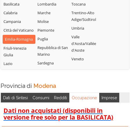
Basilicata
Lombardia
Toscana
Frassinoro
Calabria
Marche
Trentino-Alto
Adige/Südtirol
Campania
Molise
Umbria
Città del Vaticano
Piemonte
Valle
Puglia
Emilia-Romagna
d'Aosta/Vallée
Repubblica di San
Friuli-Venezia
d'Aoste
Marino
Giulia
Veneto
Sardegna
Lazio
Provincia di
Modena
Dati di Sintesi
Consumi
Redditi
Occupazione
Imprese
Dati non acquistati (disponibili in
versione free solo per la BASILICATA)