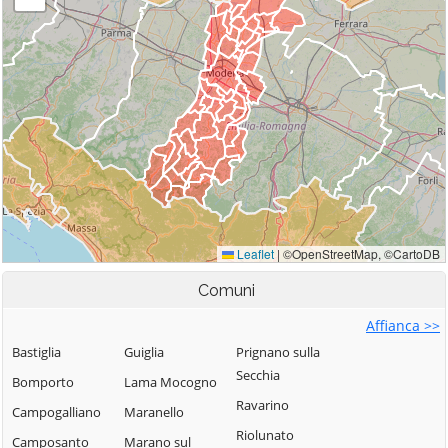
Comuni
Affianca >>
Bastiglia
Guiglia
Prignano sulla
Secchia
Bomporto
Lama Mocogno
Ravarino
Campogalliano
Maranello
Riolunato
Camposanto
Marano sul