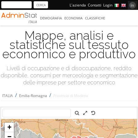
L'azienda
Contatti
Login
DEMOGRAFIA
ECONOMIA
CLASSIFICHE
ITALIA
Mappe, analisi e
statistiche sul tessuto
economico e produttivo
Livelli di occupazione e di disoccupazione, reddito
disponibile, consumi per merceologia e segmentazione
delle imprese per settore economico
/
/
ITALIA
Emilia-Romagna
Provincia di Modena