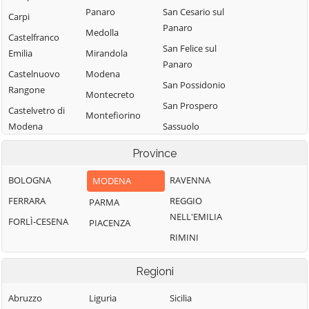
Panaro
San Cesario sul
Carpi
Panaro
Medolla
Castelfranco
San Felice sul
Emilia
Mirandola
Panaro
Castelnuovo
Modena
San Possidonio
Rangone
Montecreto
San Prospero
Castelvetro di
Montefiorino
Modena
Sassuolo
Montese
Cavezzo
Savignano sul
Province
Nonantola
Panaro
Concordia sulla
Novi di Modena
BOLOGNA
RAVENNA
MODENA
Secchia
Serramazzoni
Palagano
FERRARA
REGGIO
PARMA
Fanano
Sestola
NELL'EMILIA
Pavullo nel
FORLÌ-CESENA
PIACENZA
Finale Emilia
Soliera
Frignano
RIMINI
Fiorano
Spilamberto
Pievepelago
Modenese
Vignola
Regioni
Polinago
Fiumalbo
Zocca
Abruzzo
Liguria
Sicilia
Formigine