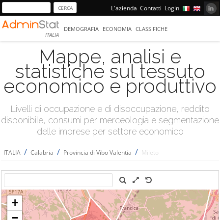
L'azienda
Contatti
Login
DEMOGRAFIA
ECONOMIA
CLASSIFICHE
ITALIA
Mappe, analisi e
statistiche sul tessuto
economico e produttivo
Livelli di occupazione e di disoccupazione, reddito
disponibile, consumi per merceologia e segmentazione
delle imprese per settore economico
/
/
/
ITALIA
Calabria
Provincia di Vibo Valentia
Mileto