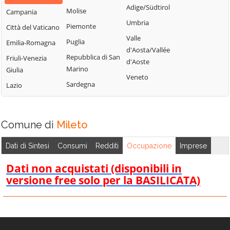
d'Ippona
Adige/Südtirol
Molise
Campania
Umbria
Piemonte
Città del Vaticano
Valle
Puglia
Emilia-Romagna
d'Aosta/Vallée
Repubblica di San
Friuli-Venezia
d'Aoste
Marino
Giulia
Veneto
Sardegna
Lazio
Comune di
Mileto
Dati di Sintesi
Consumi
Redditi
Occupazione
Imprese
Dati non acquistati (disponibili in
versione free solo per la BASILICATA)