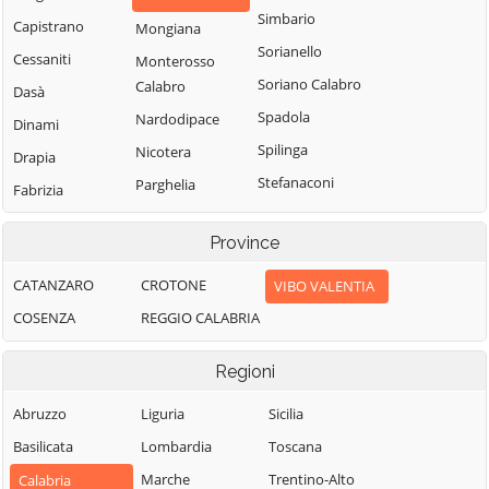
Simbario
Capistrano
Mongiana
Sorianello
Cessaniti
Monterosso
Soriano Calabro
Calabro
Dasà
Spadola
Nardodipace
Dinami
Spilinga
Nicotera
Drapia
Stefanaconi
Parghelia
Fabrizia
Tropea
Pizzo
Filadelfia
Province
Vallelonga
Pizzoni
Filandari
Vazzano
Polia
CATANZARO
CROTONE
VIBO VALENTIA
Filogaso
Vibo Valentia
Ricadi
COSENZA
REGGIO CALABRIA
Francavilla
Angitola
Zaccanopoli
Rombiolo
Regioni
Francica
Zambrone
San Calogero
Gerocarne
Zungri
Abruzzo
San Costantino
Liguria
Sicilia
Calabro
Ionadi
Basilicata
Lombardia
Toscana
San Gregorio
Marche
Trentino-Alto
Calabria