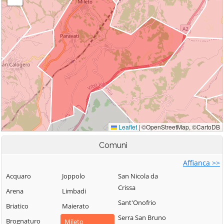
Comuni
Affianca >>
Acquaro
Joppolo
San Nicola da
Crissa
Arena
Limbadi
Sant'Onofrio
Briatico
Maierato
Serra San Bruno
Brognaturo
Mileto