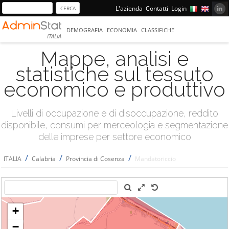
L'azienda
Contatti
Login
DEMOGRAFIA
ECONOMIA
CLASSIFICHE
ITALIA
Mappe, analisi e
statistiche sul tessuto
economico e produttivo
Livelli di occupazione e di disoccupazione, reddito
disponibile, consumi per merceologia e segmentazione
delle imprese per settore economico
/
/
/
ITALIA
Calabria
Provincia di Cosenza
Mandatoriccio