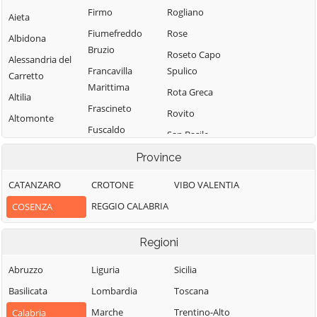
Firmo
Rogliano
Aieta
Fiumefreddo
Rose
Albidona
Bruzio
Roseto Capo
Alessandria del
Francavilla
Spulico
Carretto
Marittima
Rota Greca
Altilia
Frascineto
Rovito
Altomonte
Fuscaldo
San Basile
Amantea
Grimaldi
San Benedetto
Province
Amendolara
Grisolia
Ullano
Aprigliano
CATANZARO
CROTONE
VIBO VALENTIA
Guardia
San Cosmo
Belmonte
REGGIO CALABRIA
COSENZA
Piemontese
Albanese
Calabro
Lago
San Demetrio
Belsito
Regioni
Corone
Laino Borgo
Belvedere
San Donato di
Abruzzo
Liguria
Sicilia
Laino Castello
Marittimo
Ninea
Basilicata
Lombardia
Toscana
Lappano
Bianchi
San Fili
Marche
Trentino-Alto
Calabria
Lattarico