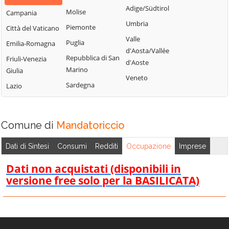
Bisignano
San Giorgio
Adige/Südtirol
Molise
Campania
Longobardi
Bocchigliero
Albanese
Umbria
Piemonte
Città del Vaticano
Longobucco
Bonifati
San Giovanni in
Valle
Puglia
Emilia-Romagna
Lungro
Fiore
Buonvicino
d'Aosta/Vallée
Repubblica di San
Friuli-Venezia
Luzzi
San Lorenzo
d'Aoste
Calopezzati
Marino
Giulia
Bellizzi
Maierà
Veneto
Caloveto
Sardegna
Lazio
San Lorenzo del
Malito
Campana
Vallo
Malvito
Canna
San Lucido
Mandatoriccio
Comune di
Mandatoriccio
Cariati
San Marco
Mangone
Carolei
Argentano
Dati di Sintesi
Consumi
Redditi
Occupazione
Imprese
Marano
Carpanzano
San Martino di
Marchesato
Dati non acquistati (disponibili in
Finita
Casali del Manco
versione free solo per la BASILICATA)
Marano
San Nicola Arcella
Cassano all'Ionio
Principato
San Pietro in
Castiglione
Marzi
Amantea
Cosentino
Mendicino
San Pietro in