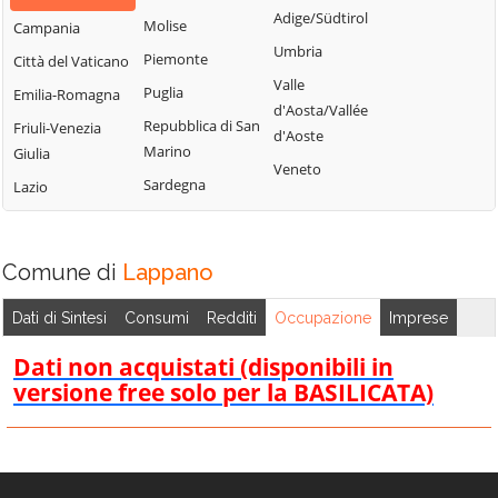
Lattarico
Bisignano
San Giorgio
Adige/Südtirol
Molise
Campania
Longobardi
Bocchigliero
Albanese
Umbria
Piemonte
Città del Vaticano
Longobucco
Bonifati
San Giovanni in
Valle
Puglia
Emilia-Romagna
Lungro
Fiore
Buonvicino
d'Aosta/Vallée
Repubblica di San
Friuli-Venezia
Luzzi
San Lorenzo
d'Aoste
Calopezzati
Marino
Giulia
Bellizzi
Maierà
Veneto
Caloveto
Sardegna
Lazio
San Lorenzo del
Malito
Campana
Vallo
Malvito
Canna
San Lucido
Mandatoriccio
Comune di
Lappano
Cariati
San Marco
Mangone
Carolei
Argentano
Dati di Sintesi
Consumi
Redditi
Occupazione
Imprese
Marano
Carpanzano
San Martino di
Marchesato
Dati non acquistati (disponibili in
Finita
Casali del Manco
versione free solo per la BASILICATA)
Marano
San Nicola Arcella
Cassano all'Ionio
Principato
San Pietro in
Castiglione
Marzi
Amantea
Cosentino
Mendicino
San Pietro in