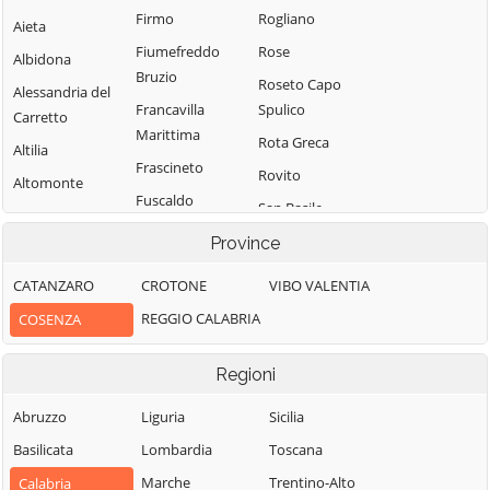
Firmo
Rogliano
Aieta
Fiumefreddo
Rose
Albidona
Bruzio
Roseto Capo
Alessandria del
Francavilla
Spulico
Carretto
Marittima
Rota Greca
Altilia
Frascineto
Rovito
Altomonte
Fuscaldo
San Basile
Amantea
Grimaldi
San Benedetto
Province
Amendolara
Grisolia
Ullano
Aprigliano
CATANZARO
CROTONE
VIBO VALENTIA
Guardia
San Cosmo
Belmonte
REGGIO CALABRIA
COSENZA
Piemontese
Albanese
Calabro
Lago
San Demetrio
Belsito
Regioni
Corone
Laino Borgo
Belvedere
San Donato di
Abruzzo
Liguria
Sicilia
Laino Castello
Marittimo
Ninea
Basilicata
Lombardia
Toscana
Lappano
Bianchi
San Fili
Marche
Trentino-Alto
Calabria