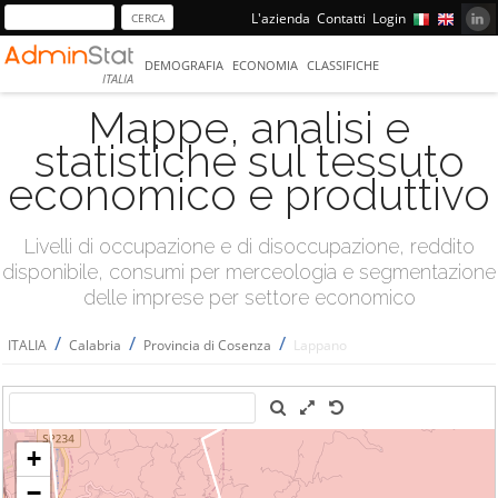
L'azienda
Contatti
Login
DEMOGRAFIA
ECONOMIA
CLASSIFICHE
ITALIA
Mappe, analisi e
statistiche sul tessuto
economico e produttivo
Livelli di occupazione e di disoccupazione, reddito
disponibile, consumi per merceologia e segmentazione
delle imprese per settore economico
/
/
/
ITALIA
Calabria
Provincia di Cosenza
Lappano