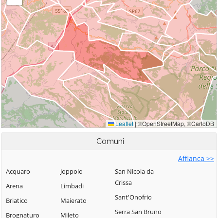
Comuni
Affianca >>
Acquaro
Joppolo
San Nicola da
Crissa
Arena
Limbadi
Sant'Onofrio
Briatico
Maierato
Serra San Bruno
Brognaturo
Mileto