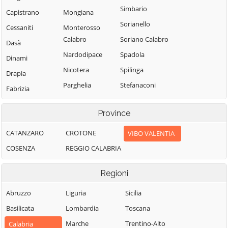
Simbario
Capistrano
Mongiana
Sorianello
Cessaniti
Monterosso
Calabro
Soriano Calabro
Dasà
Nardodipace
Spadola
Dinami
Nicotera
Spilinga
Drapia
Parghelia
Stefanaconi
Fabrizia
Pizzo
Tropea
Filadelfia
Province
Pizzoni
Vallelonga
Filandari
Polia
Vazzano
CATANZARO
CROTONE
VIBO VALENTIA
Filogaso
Ricadi
Vibo Valentia
COSENZA
REGGIO CALABRIA
Francavilla
Angitola
Rombiolo
Zaccanopoli
Regioni
Francica
San Calogero
Zambrone
San Costantino
Zungri
Gerocarne
Abruzzo
Liguria
Sicilia
Calabro
Ionadi
Basilicata
Lombardia
Toscana
San Gregorio
Marche
Trentino-Alto
Calabria