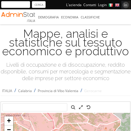
L'azienda
Contatti
Login
DEMOGRAFIA
ECONOMIA
CLASSIFICHE
ITALIA
Mappe, analisi e
statistiche sul tessuto
economico e produttivo
Livelli di occupazione e di disoccupazione, reddito
disponibile, consumi per merceologia e segmentazione
delle imprese per settore economico
/
/
/
ITALIA
Calabria
Provincia di Vibo Valentia
Gerocarne