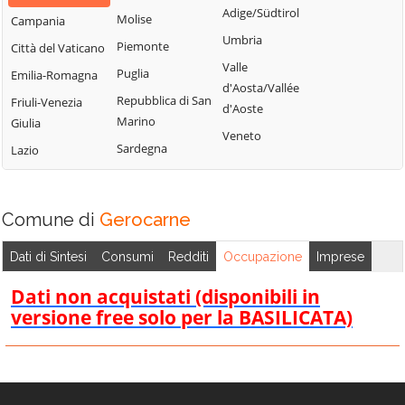
d'Ippona
Adige/Südtirol
Molise
Campania
Umbria
Piemonte
Città del Vaticano
Valle
Puglia
Emilia-Romagna
d'Aosta/Vallée
Repubblica di San
Friuli-Venezia
d'Aoste
Marino
Giulia
Veneto
Sardegna
Lazio
Comune di
Gerocarne
Dati di Sintesi
Consumi
Redditi
Occupazione
Imprese
Dati non acquistati (disponibili in
versione free solo per la BASILICATA)