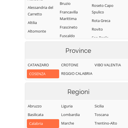
Bruzio
Roseto Capo
Alessandria del
Francavilla
Spulico
Carretto
Marittima
Rota Greca
Altilia
Frascineto
Rovito
Altomonte
Fuscaldo
San Basile
Amantea
Grimaldi
San Benedetto
Amendolara
Province
Grisolia
Ullano
Aprigliano
Guardia
San Cosmo
CATANZARO
CROTONE
VIBO VALENTIA
Belmonte
Piemontese
Albanese
Calabro
REGGIO CALABRIA
COSENZA
Lago
San Demetrio
Belsito
Corone
Laino Borgo
Belvedere
Regioni
San Donato di
Laino Castello
Marittimo
Ninea
Lappano
Bianchi
Abruzzo
Liguria
Sicilia
San Fili
Lattarico
Bisignano
Basilicata
Lombardia
Toscana
San Giorgio
Longobardi
Bocchigliero
Albanese
Marche
Trentino-Alto
Calabria