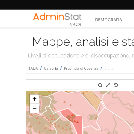
DEMOGRAFIA
ITALIA
Mappe, analisi e st
Livelli di occupazione e di disoccupazione
/
/
/
ITALIA
Calabria
Provincia di Cosenza
Civita