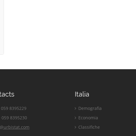
tacts
Italia
059 8395229
Demografia
 059 8395230
Economia
o@urbistat.com
Classifiche