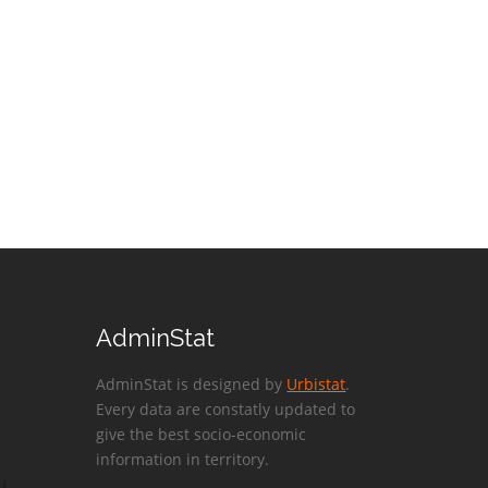
AdminStat
AdminStat is designed by
Urbistat
.
Every data are constatly updated to
give the best socio-economic
information in territory.