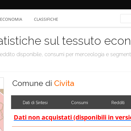
ECONOMIA
CLASSIFICHE
atistiche sul tessuto ec
, reddito disponibile, consumi per merceologia e segmen
Comune di
Civita
Dati di Sintesi
Consumi
Redditi
Dati non acquistati (disponibili in vers