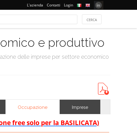
L'azienda
Contatti
Login
onomico e produttivo
tazione delle imprese per settore economico
Occupazione
Imprese
ione free solo per la BASILICATA)