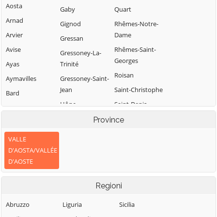
Aosta
Gaby
Quart
Arnad
Gignod
Rhêmes-Notre-
Arvier
Dame
Gressan
Avise
Rhêmes-Saint-
Gressoney-La-
Georges
Ayas
Trinité
Roisan
Aymavilles
Gressoney-Saint-
Jean
Saint-Christophe
Bard
Hône
Saint-Denis
Bionaz
Introd
Saint-Marcel
Province
Brissogne
Issime
Saint-Nicolas
Brusson
VALLE
Issogne
Saint-Oyen
D'AOSTA/VALLÉE
Challand-Saint-
D'AOSTE
Anselme
Jovençan
Saint-Pierre
Challand-Saint-
La Magdeleine
Saint-Rhémy-en-
Regioni
Victor
Bosses
La Salle
Chambave
Saint-Vincent
Abruzzo
Liguria
Sicilia
La Thuile