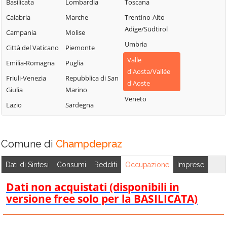
Chamois
Sarre
Basilicata
Lombardia
Toscana
Lillianes
Torgnon
Champdepraz
Calabria
Marche
Trentino-Alto
Montjovet
Adige/Südtirol
Valgrisenche
Champorcher
Campania
Molise
Morgex
Umbria
Valpelline
Charvensod
Città del Vaticano
Piemonte
Nus
Valle
Valsavarenche
Châtillon
Emilia-Romagna
Puglia
Ollomont
d'Aosta/Vallée
Valtournenche
Cogne
Friuli-Venezia
Repubblica di San
Oyace
d'Aoste
Giulia
Marino
Verrayes
Courmayeur
Perloz
Veneto
Lazio
Sardegna
Verrès
Donnas
Pollein
Villeneuve
Doues
Pont-Saint-
Martin
Emarèse
Comune di
Champdepraz
Dati di Sintesi
Consumi
Redditi
Occupazione
Imprese
Dati non acquistati (disponibili in
versione free solo per la BASILICATA)