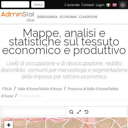
L'azienda
Contatti
Login
DEMOGRAFIA
ECONOMIA
CLASSIFICHE
ITALIA
Mappe, analisi e
statistiche sul tessuto
economico e produttivo
Livelli di occupazione e di disoccupazione, reddito
disponibile, consumi per merceologia e segmentazione
delle imprese per settore economico
/
/
ITALIA
Valle d'Aosta/Vallée d'Aoste
Provincia di Valle d'Aosta/Vallée
/
d'Aoste
Champdepraz