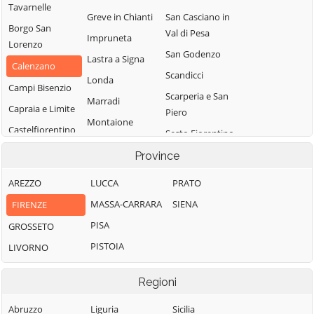
Tavarnelle
Greve in Chianti
San Casciano in
Borgo San
Val di Pesa
Impruneta
Lorenzo
San Godenzo
Lastra a Signa
Calenzano
Scandicci
Londa
Campi Bisenzio
Scarperia e San
Marradi
Capraia e Limite
Piero
Montaione
Castelfiorentino
Sesto Fiorentino
Montelupo
Cerreto Guidi
Signa
Province
Fiorentino
Certaldo
Vaglia
Montespertoli
AREZZO
LUCCA
PRATO
Dicomano
Vicchio
Palazzuolo sul
MASSA-CARRARA
SIENA
FIRENZE
Empoli
Senio
Vinci
PISA
GROSSETO
Fiesole
Pelago
PISTOIA
LIVORNO
Figline e Incisa
Valdarno
Regioni
Abruzzo
Liguria
Sicilia