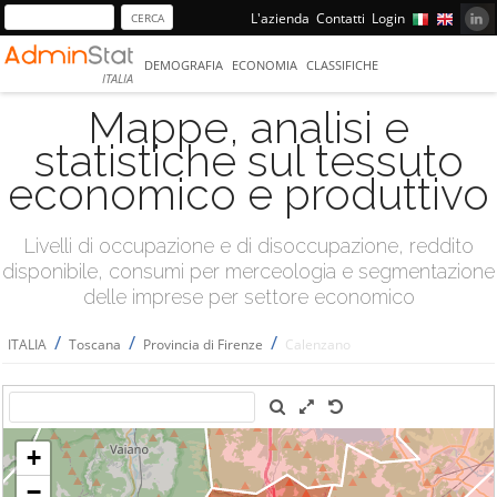
L'azienda
Contatti
Login
DEMOGRAFIA
ECONOMIA
CLASSIFICHE
ITALIA
Mappe, analisi e
statistiche sul tessuto
economico e produttivo
Livelli di occupazione e di disoccupazione, reddito
disponibile, consumi per merceologia e segmentazione
delle imprese per settore economico
/
/
/
ITALIA
Toscana
Provincia di Firenze
Calenzano