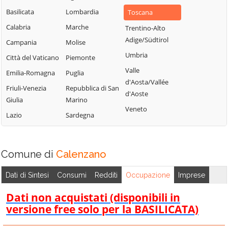
Basilicata
Lombardia
Toscana
Calabria
Marche
Trentino-Alto
Adige/Südtirol
Campania
Molise
Umbria
Città del Vaticano
Piemonte
Valle
Emilia-Romagna
Puglia
d'Aosta/Vallée
Friuli-Venezia
Repubblica di San
d'Aoste
Giulia
Marino
Veneto
Lazio
Sardegna
Comune di
Calenzano
Dati di Sintesi
Consumi
Redditi
Occupazione
Imprese
Dati non acquistati (disponibili in
versione free solo per la BASILICATA)