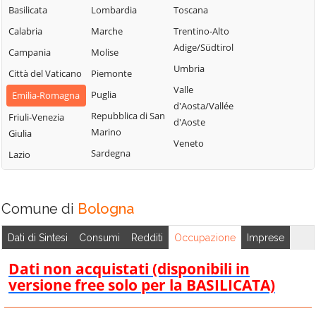
Bologna
Sasso Marconi
Basilicata
Lombardia
Toscana
Molinella
Castel Maggiore
Valsamoggia
Calabria
Marche
Trentino-Alto
Monghidoro
Castel San Pietro
Vergato
Adige/Südtirol
Campania
Molise
Terme
Monte San Pietro
Zola Predosa
Umbria
Città del Vaticano
Piemonte
Castello d'Argile
Valle
Puglia
Emilia-Romagna
d'Aosta/Vallée
Repubblica di San
Friuli-Venezia
d'Aoste
Marino
Giulia
Veneto
Sardegna
Lazio
Comune di
Bologna
Dati di Sintesi
Consumi
Redditi
Occupazione
Imprese
Dati non acquistati (disponibili in
versione free solo per la BASILICATA)