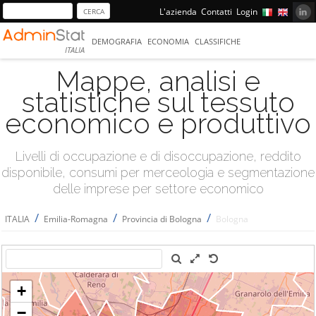
L'azienda
Contatti
Login
DEMOGRAFIA
ECONOMIA
CLASSIFICHE
ITALIA
Mappe, analisi e
statistiche sul tessuto
economico e produttivo
Livelli di occupazione e di disoccupazione, reddito
disponibile, consumi per merceologia e segmentazione
delle imprese per settore economico
/
/
/
ITALIA
Emilia-Romagna
Provincia di Bologna
Bologna