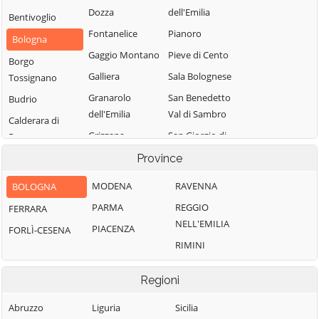
Dozza
dell'Emilia
Bentivoglio
Fontanelice
Pianoro
Bologna
Gaggio Montano
Pieve di Cento
Borgo
Galliera
Sala Bolognese
Tossignano
Granarolo
San Benedetto
Budrio
dell'Emilia
Val di Sambro
Calderara di
Grizzana
San Giorgio di
Reno
Morandi
Piano
Camugnano
Province
Imola
San Giovanni in
Casalecchio di
MODENA
RAVENNA
BOLOGNA
Persiceto
Lizzano in
Reno
PARMA
REGGIO
FERRARA
Belvedere
San Lazzaro di
Casalfiumanese
NELL'EMILIA
Savena
PIACENZA
FORLÌ-CESENA
Loiano
Castel d'Aiano
RIMINI
San Pietro in
Malalbergo
Castel del Rio
Casale
Marzabotto
Regioni
Castel di Casio
Sant'Agata
Medicina
Castel Guelfo di
Bolognese
Abruzzo
Liguria
Sicilia
Minerbio