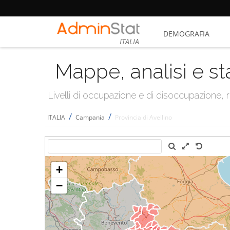
DEMOGRAFIA
ITALIA
Mappe, analisi e st
Livelli di occupazione e di disoccupazione
/
/
ITALIA
Campania
Provincia di Avellino