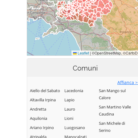
Comuni
Affianca 
Aiello del Sabato
Lacedonia
San Mango sul
Calore
Altavilla Irpina
Lapio
San Martino Valle
Andretta
Lauro
Caudina
Aquilonia
Lioni
San Michele di
Ariano Irpino
Luogosano
Serino
Atripalda
Manocalzati