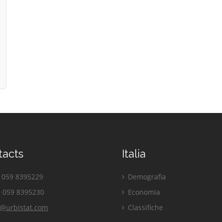
tacts
Italia
059 8395229
Demografia
 059 8395230
Economia
o@urbistat.com
Classifiche