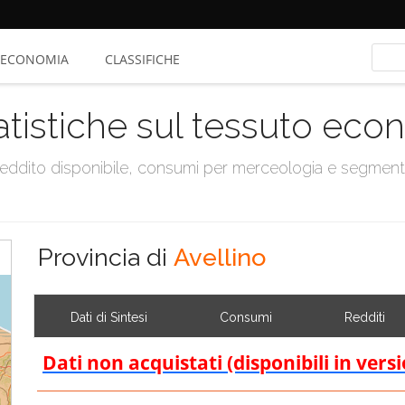
ECONOMIA
CLASSIFICHE
atistiche sul tessuto ec
, reddito disponibile, consumi per merceologia e segmen
Provincia di
Avellino
Dati di Sintesi
Consumi
Redditi
Dati non acquistati (disponibili in vers