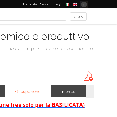
L'azienda
Contatti
Login
onomico e produttivo
tazione delle imprese per settore economico
Occupazione
Imprese
ione free solo per la BASILICATA)