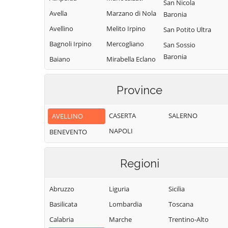
San Nicola
Avella
Marzano di Nola
Baronia
Avellino
Melito Irpino
San Potito Ultra
Bagnoli Irpino
Mercogliano
San Sossio
Baronia
Baiano
Mirabella Eclano
Sant'Andrea di
Bisaccia
Montaguto
Conza
Province
Bonito
Montecalvo
Sant'Angelo a
Irpino
Cairano
Scala
CASERTA
SALERNO
AVELLINO
Montefalcione
Calabritto
Sant'Angelo
NAPOLI
BENEVENTO
Monteforte
Calitri
all'Esca
Irpino
Candida
Sant'Angelo dei
Montefredane
Regioni
Lombardi
Caposele
Montefusco
Santa Lucia di
Capriglia Irpina
Abruzzo
Liguria
Sicilia
Montella
Serino
Carife
Basilicata
Lombardia
Toscana
Montemarano
Santa Paolina
Casalbore
Calabria
Marche
Trentino-Alto
Montemiletto
Santo Stefano
Cassano Irpino