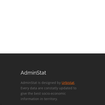
AdminStat
AdminStat is designed by
Urbistat
.
Every data are constatly updated to
give the best socio-economic
information in territory.