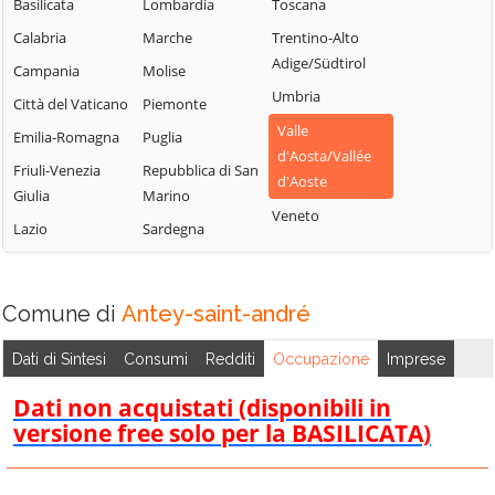
Sarre
Chamois
Basilicata
Lombardia
Toscana
Lillianes
Torgnon
Champdepraz
Calabria
Marche
Trentino-Alto
Montjovet
Adige/Südtirol
Valgrisenche
Champorcher
Campania
Molise
Morgex
Umbria
Valpelline
Charvensod
Città del Vaticano
Piemonte
Nus
Valle
Valsavarenche
Châtillon
Emilia-Romagna
Puglia
Ollomont
d'Aosta/Vallée
Valtournenche
Cogne
Friuli-Venezia
Repubblica di San
Oyace
d'Aoste
Giulia
Marino
Verrayes
Courmayeur
Perloz
Veneto
Lazio
Sardegna
Verrès
Donnas
Pollein
Villeneuve
Doues
Pont-Saint-
Martin
Emarèse
Comune di
Antey-saint-andré
Dati di Sintesi
Consumi
Redditi
Occupazione
Imprese
Dati non acquistati (disponibili in
versione free solo per la BASILICATA)