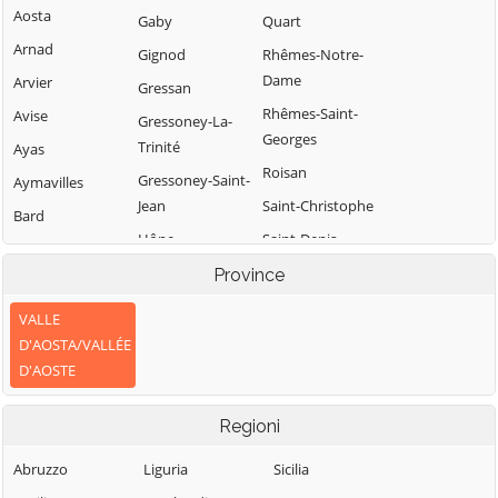
Aosta
Gaby
Quart
Arnad
Gignod
Rhêmes-Notre-
Dame
Arvier
Gressan
Rhêmes-Saint-
Avise
Gressoney-La-
Georges
Trinité
Ayas
Roisan
Gressoney-Saint-
Aymavilles
Jean
Saint-Christophe
Bard
Hône
Saint-Denis
Bionaz
Introd
Saint-Marcel
Province
Brissogne
Issime
Saint-Nicolas
Brusson
VALLE
Issogne
Saint-Oyen
D'AOSTA/VALLÉE
Challand-Saint-
D'AOSTE
Jovençan
Saint-Pierre
Anselme
La Magdeleine
Saint-Rhémy-en-
Challand-Saint-
Regioni
Bosses
Victor
La Salle
Saint-Vincent
Chambave
Abruzzo
Liguria
Sicilia
La Thuile