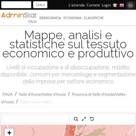
L'azienda
Contatti
Login
DEMOGRAFIA
ECONOMIA
CLASSIFICHE
ITALIA
Mappe, analisi e
statistiche sul tessuto
economico e produttivo
Livelli di occupazione e di disoccupazione, reddito
disponibile, consumi per merceologia e segmentazione
delle imprese per settore economico
/
/
ITALIA
Valle d'Aosta/Vallée d'Aoste
Provincia di Valle d'Aosta/Vallée
/
d'Aoste
Antey-Saint-André