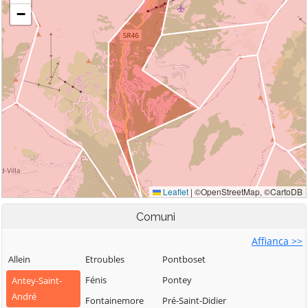
Comuni
Affianca >>
Allein
Etroubles
Pontboset
Fénis
Pontey
Antey-Saint-
André
Fontainemore
Pré-Saint-Didier