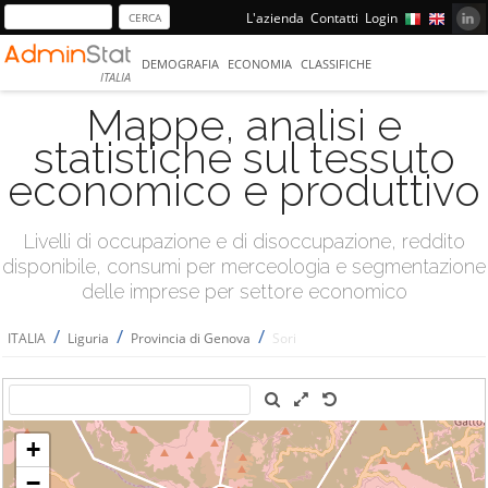
L'azienda
Contatti
Login
DEMOGRAFIA
ECONOMIA
CLASSIFICHE
ITALIA
Mappe, analisi e
statistiche sul tessuto
economico e produttivo
Livelli di occupazione e di disoccupazione, reddito
disponibile, consumi per merceologia e segmentazione
delle imprese per settore economico
/
/
/
ITALIA
Liguria
Provincia di Genova
Sori