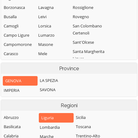
Borzonasca
Lavagna
Rossiglione
Busalla
Leivi
Rovegno
Camogli
Lorsica
San Colombano
Certenoli
Campo Ligure
Lumarzo
Sant'Olcese
Campomorone
Masone
Santa Margherita
Carasco
Mele
Ligure
Casarza Ligure
Mezzanego
Santo Stefano
Province
Casella
Mignanego
d'Aveto
LA SPEZIA
GENOVA
Castiglione
Moconesi
Savignone
Chiavarese
SAVONA
IMPERIA
Moneglia
Serra Riccò
Ceranesi
Montebruno
Sestri Levante
Regioni
Chiavari
Montoggio
Sori
Cicagna
Abruzzo
Sicilia
Liguria
Ne
Tiglieto
Cogoleto
Basilicata
Toscana
Lombardia
Neirone
Torriglia
Cogorno
Calabria
Trentino-Alto
Marche
Orero