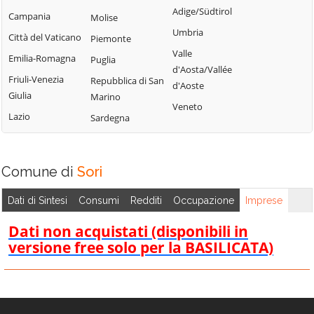
Tribogna
Adige/Südtirol
Coreglia Ligure
Campania
Molise
Pieve Ligure
Uscio
Umbria
Crocefieschi
Città del Vaticano
Piemonte
Portofino
Valbrevenna
Valle
Davagna
Emilia-Romagna
Puglia
Propata
Vobbia
d'Aosta/Vallée
Fascia
Friuli-Venezia
Repubblica di San
Rapallo
d'Aoste
Zoagli
Giulia
Marino
Favale di Malvaro
Veneto
Lazio
Sardegna
Comune di
Sori
Dati di Sintesi
Consumi
Redditi
Occupazione
Imprese
Dati non acquistati (disponibili in
versione free solo per la BASILICATA)