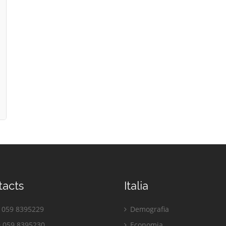
tacts
Italia
059 8395229
Demografia
 059 8395230
Economia