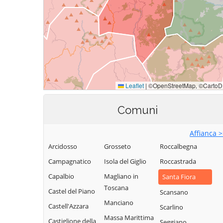
Comuni
Affianca 
Arcidosso
Grosseto
Roccalbegna
Campagnatico
Isola del Giglio
Roccastrada
Capalbio
Magliano in
Santa Fiora
Toscana
Castel del Piano
Scansano
Manciano
Castell'Azzara
Scarlino
Massa Marittima
Castiglione della
Seggiano