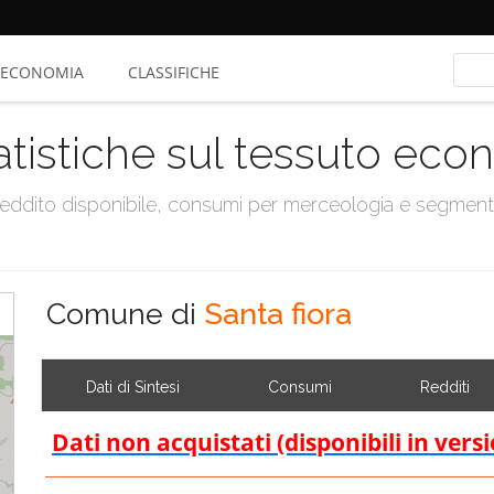
ECONOMIA
CLASSIFICHE
atistiche sul tessuto ec
, reddito disponibile, consumi per merceologia e segmen
Comune di
Santa fiora
Dati di Sintesi
Consumi
Redditi
Dati non acquistati (disponibili in vers