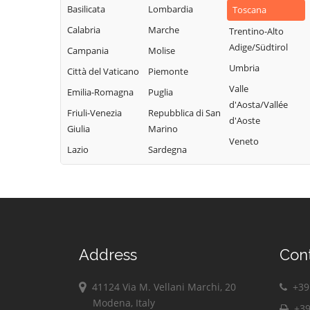
Basilicata
Lombardia
Toscana
Calabria
Marche
Trentino-Alto
Adige/Südtirol
Campania
Molise
Umbria
Città del Vaticano
Piemonte
Valle
Emilia-Romagna
Puglia
d'Aosta/Vallée
Friuli-Venezia
Repubblica di San
d'Aoste
Giulia
Marino
Veneto
Lazio
Sardegna
Address
Con
41124 Via M. Vellani Marchi, 20
+39 
Modena, Italy
+39