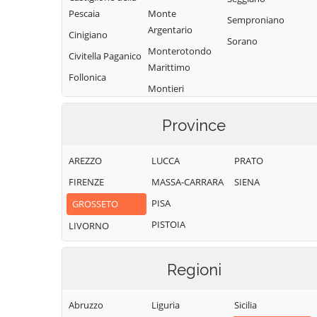
Pescaia
Monte
Semproniano
Argentario
Cinigiano
Sorano
Monterotondo
Civitella Paganico
Marittimo
Follonica
Montieri
Gavorrano
Orbetello
Province
Pitigliano
AREZZO
LUCCA
PRATO
FIRENZE
MASSA-CARRARA
SIENA
PISA
GROSSETO
PISTOIA
LIVORNO
Regioni
Abruzzo
Liguria
Sicilia