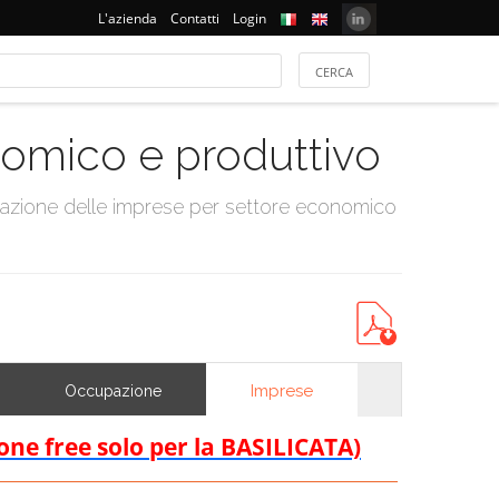
L'azienda
Contatti
Login
onomico e produttivo
tazione delle imprese per settore economico
Imprese
Occupazione
ione free solo per la BASILICATA)