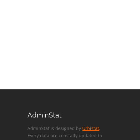
AdminStat
AdminStat is designed by
Urbistat
.
Every data are constatly updated to