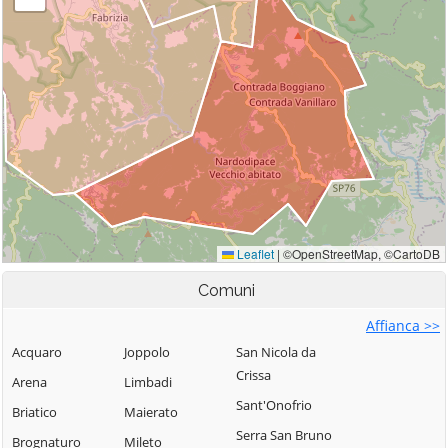
Comuni
Affianca >>
Acquaro
Joppolo
San Nicola da
Crissa
Arena
Limbadi
Sant'Onofrio
Briatico
Maierato
Serra San Bruno
Brognaturo
Mileto