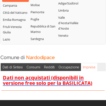
d'Ippona
Adige/Südtirol
Molise
Campania
Umbria
Piemonte
Città del Vaticano
Valle
Puglia
Emilia-Romagna
d'Aosta/Vallée
Repubblica di San
Friuli-Venezia
d'Aoste
Marino
Giulia
Veneto
Sardegna
Lazio
Comune di
Nardodipace
Dati di Sintesi
Consumi
Redditi
Occupazione
Imprese
Dati non acquistati (disponibili in
versione free solo per la BASILICATA)