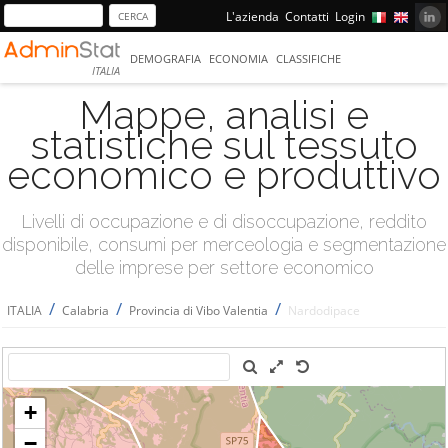
L'azienda
Contatti
Login
DEMOGRAFIA
ECONOMIA
CLASSIFICHE
ITALIA
Mappe, analisi e
statistiche sul tessuto
economico e produttivo
Livelli di occupazione e di disoccupazione, reddito
disponibile, consumi per merceologia e segmentazione
delle imprese per settore economico
/
/
/
ITALIA
Calabria
Provincia di Vibo Valentia
Nardodipace