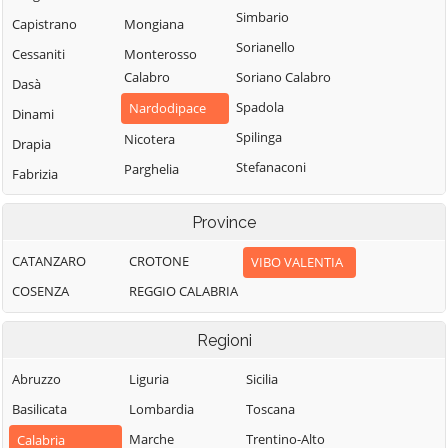
Simbario
Capistrano
Mongiana
Sorianello
Cessaniti
Monterosso
Calabro
Soriano Calabro
Dasà
Spadola
Nardodipace
Dinami
Spilinga
Nicotera
Drapia
Stefanaconi
Parghelia
Fabrizia
Tropea
Pizzo
Filadelfia
Province
Vallelonga
Pizzoni
Filandari
Vazzano
Polia
CATANZARO
CROTONE
VIBO VALENTIA
Filogaso
Vibo Valentia
Ricadi
COSENZA
REGGIO CALABRIA
Francavilla
Angitola
Zaccanopoli
Rombiolo
Regioni
Francica
Zambrone
San Calogero
Gerocarne
Zungri
Abruzzo
San Costantino
Liguria
Sicilia
Calabro
Ionadi
Basilicata
Lombardia
Toscana
San Gregorio
Marche
Trentino-Alto
Calabria