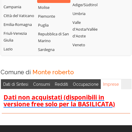
Adige/Südtirol
Campania
Molise
Umbria
Città del Vaticano
Piemonte
Valle
Emilia-Romagna
Puglia
d'Aosta/Vallée
Friuli-Venezia
Repubblica di San
d'Aoste
Giulia
Marino
Veneto
Lazio
Sardegna
Comune di
Monte roberto
Dati di Sintesi
Consumi
Redditi
Occupazione
Imprese
Dati non acquistati (disponibili in
versione free solo per la BASILICATA)