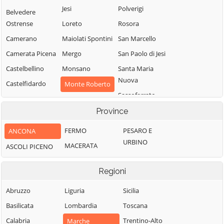
Jesi
Polverigi
Belvedere
Ostrense
Loreto
Rosora
Camerano
Maiolati Spontini
San Marcello
Camerata Picena
Mergo
San Paolo di Jesi
Castelbellino
Monsano
Santa Maria
Nuova
Castelfidardo
Monte Roberto
Sassoferrato
Castelleone di
Monte San Vito
Suasa
Senigallia
Province
Montecarotto
Castelplanio
Serra de' Conti
Montemarciano
FERMO
PESARO E
ANCONA
Cerreto d'Esi
Serra San Quirico
URBINO
Morro d'Alba
MACERATA
ASCOLI PICENO
Chiaravalle
Sirolo
Numana
Corinaldo
Staffolo
Regioni
Offagna
Cupramontana
Trecastelli
Osimo
Abruzzo
Liguria
Sicilia
Fabriano
Basilicata
Lombardia
Toscana
Calabria
Trentino-Alto
Marche