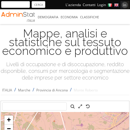
L'azienda
Contatti
Login
DEMOGRAFIA
ECONOMIA
CLASSIFICHE
ITALIA
Mappe, analisi e
statistiche sul tessuto
economico e produttivo
Livelli di occupazione e di disoccupazione, reddito
disponibile, consumi per merceologia e segmentazione
delle imprese per settore economico
/
/
/
ITALIA
Marche
Provincia di Ancona
Monte Roberto