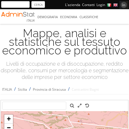
L'azienda
Contatti
Login
DEMOGRAFIA
ECONOMIA
CLASSIFICHE
ITALIA
Mappe, analisi e
statistiche sul tessuto
economico e produttivo
Livelli di occupazione e di disoccupazione, reddito
disponibile, consumi per merceologia e segmentazione
delle imprese per settore economico
/
/
/
ITALIA
Sicilia
Provincia di Siracusa
Canicattini Bagni