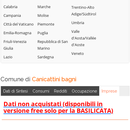
Calabria
Marche
Trentino-Alto
Adige/Südtirol
Campania
Molise
Umbria
Città del Vaticano
Piemonte
Valle
Emilia-Romagna
Puglia
d'Aosta/Vallée
Friuli-Venezia
Repubblica di San
d'Aoste
Giulia
Marino
Veneto
Lazio
Sardegna
Comune di
Canicattini bagni
Dati di Sintesi
Consumi
Redditi
Occupazione
Imprese
Dati non acquistati (disponibili in
versione free solo per la BASILICATA)