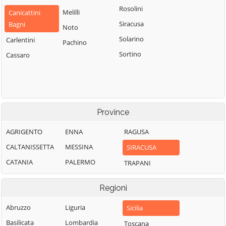
Rosolini
Melilli
Canicattini
Siracusa
Bagni
Noto
Solarino
Carlentini
Pachino
Sortino
Cassaro
Province
AGRIGENTO
ENNA
RAGUSA
CALTANISSETTA
MESSINA
SIRACUSA
CATANIA
PALERMO
TRAPANI
Regioni
Abruzzo
Liguria
Sicilia
Basilicata
Lombardia
Toscana