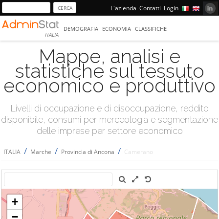
L'azienda
Contatti
Login
DEMOGRAFIA
ECONOMIA
CLASSIFICHE
ITALIA
Mappe, analisi e
statistiche sul tessuto
economico e produttivo
Livelli di occupazione e di disoccupazione, reddito
disponibile, consumi per merceologia e segmentazione
delle imprese per settore economico
/
/
/
ITALIA
Marche
Provincia di Ancona
Camerano