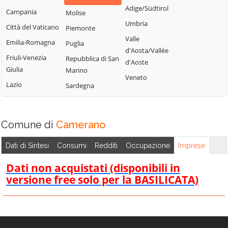
Adige/Südtirol
Campania
Molise
Umbria
Città del Vaticano
Piemonte
Valle
Emilia-Romagna
Puglia
d'Aosta/Vallée
Friuli-Venezia
Repubblica di San
d'Aoste
Giulia
Marino
Veneto
Lazio
Sardegna
Comune di
Camerano
Dati di Sintesi
Consumi
Redditi
Occupazione
Imprese
Dati non acquistati (disponibili in
versione free solo per la BASILICATA)