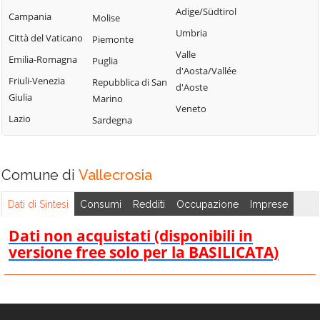
Perinaldo
Adige/Südtirol
Chiusavecchia
Triora
Campania
Molise
Pietrabruna
Umbria
Cipressa
Vallebona
Città del Vaticano
Piemonte
Pieve di Teco
Valle
Civezza
Vallecrosia
Emilia-Romagna
Puglia
Pigna
d'Aosta/Vallée
Cosio d'Arroscia
Friuli-Venezia
Vasia
Repubblica di San
d'Aoste
Pompeiana
Giulia
Marino
Ventimiglia
Veneto
Pontedassio
Lazio
Sardegna
Vessalico
Villa Faraldi
Comune di
Vallecrosia
Dati di Sintesi
Consumi
Redditi
Occupazione
Imprese
Dati non acquistati (disponibili in
versione free solo per la BASILICATA)