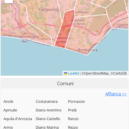
Comuni
Affianca >>
Airole
Costarainera
Pornassio
Apricale
Diano Arentino
Prelà
Aquila d'Arroscia
Diano Castello
Ranzo
Armo
Diano Marina
Rezzo