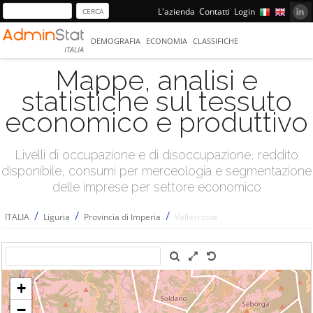
L'azienda
Contatti
Login
DEMOGRAFIA
ECONOMIA
CLASSIFICHE
ITALIA
Mappe, analisi e
statistiche sul tessuto
economico e produttivo
Livelli di occupazione e di disoccupazione, reddito
disponibile, consumi per merceologia e segmentazione
delle imprese per settore economico
/
/
/
ITALIA
Liguria
Provincia di Imperia
Vallecrosia