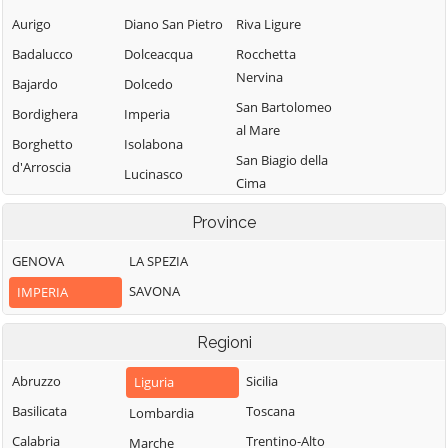
Aurigo
Diano San Pietro
Riva Ligure
Badalucco
Dolceacqua
Rocchetta
Nervina
Bajardo
Dolcedo
San Bartolomeo
Bordighera
Imperia
al Mare
Borghetto
Isolabona
San Biagio della
d'Arroscia
Lucinasco
Cima
Borgomaro
Mendatica
San Lorenzo al
Province
Camporosso
Molini di Triora
Mare
Caravonica
GENOVA
LA SPEZIA
Montalto
Sanremo
Castel Vittorio
Carpasio
SAVONA
IMPERIA
Santo Stefano al
Castellaro
Montegrosso
Mare
Pian Latte
Regioni
Ceriana
Seborga
Olivetta San
Cervo
Soldano
Abruzzo
Sicilia
Liguria
Michele
Cesio
Taggia
Basilicata
Toscana
Lombardia
Ospedaletti
Chiusanico
Terzorio
Calabria
Trentino-Alto
Marche