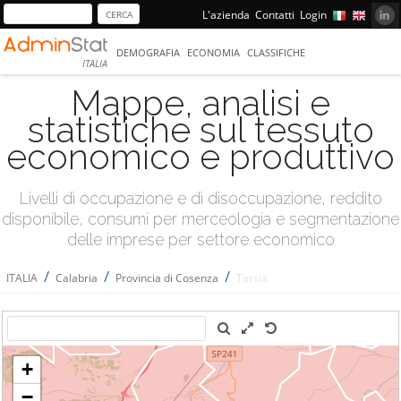
L'azienda
Contatti
Login
DEMOGRAFIA
ECONOMIA
CLASSIFICHE
ITALIA
Mappe, analisi e
statistiche sul tessuto
economico e produttivo
Livelli di occupazione e di disoccupazione, reddito
disponibile, consumi per merceologia e segmentazione
delle imprese per settore economico
/
/
/
ITALIA
Calabria
Provincia di Cosenza
Tarsia