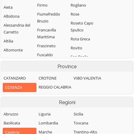
Firmo
Rogliano
Aieta
Fiumefreddo
Rose
Albidona
Bruzio
Roseto Capo
Alessandria del
Francavilla
Spulico
Carretto
Marittima
Rota Greca
Altilia
Frascineto
Rovito
Altomonte
Fuscaldo
San Basile
Amantea
Grimaldi
San Benedetto
Province
Amendolara
Grisolia
Ullano
Aprigliano
CATANZARO
CROTONE
VIBO VALENTIA
Guardia
San Cosmo
Belmonte
REGGIO CALABRIA
COSENZA
Piemontese
Albanese
Calabro
Lago
San Demetrio
Belsito
Regioni
Corone
Laino Borgo
Belvedere
San Donato di
Abruzzo
Liguria
Sicilia
Laino Castello
Marittimo
Ninea
Basilicata
Lombardia
Toscana
Lappano
Bianchi
San Fili
Marche
Trentino-Alto
Calabria
Lattarico