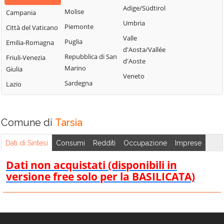
Bisignano
San Giorgio
Adige/Südtirol
Molise
Campania
Longobardi
Bocchigliero
Albanese
Umbria
Piemonte
Città del Vaticano
Longobucco
Bonifati
San Giovanni in
Valle
Puglia
Emilia-Romagna
Lungro
Fiore
Buonvicino
d'Aosta/Vallée
Repubblica di San
Friuli-Venezia
Luzzi
San Lorenzo
d'Aoste
Calopezzati
Marino
Giulia
Bellizzi
Maierà
Veneto
Caloveto
Sardegna
Lazio
San Lorenzo del
Malito
Campana
Vallo
Malvito
Canna
San Lucido
Mandatoriccio
Comune di
Tarsia
Cariati
San Marco
Mangone
Carolei
Argentano
Dati di Sintesi
Consumi
Redditi
Occupazione
Imprese
Marano
Carpanzano
San Martino di
Marchesato
Dati non acquistati (disponibili in
Finita
Casali del Manco
versione free solo per la BASILICATA)
Marano
San Nicola Arcella
Cassano all'Ionio
Principato
San Pietro in
Castiglione
Marzi
Amantea
Cosentino
Mendicino
San Pietro in