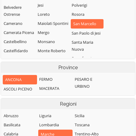
Jesi
Polverigi
Belvedere
Ostrense
Loreto
Rosora
Camerano
Maiolati Spontini
San Marcello
Camerata Picena
Mergo
San Paolo di Jesi
Castelbellino
Monsano
Santa Maria
Nuova
Castelfidardo
Monte Roberto
Sassoferrato
Castelleone di
Monte San Vito
Suasa
Province
Senigallia
Montecarotto
Castelplanio
Serra de' Conti
Montemarciano
FERMO
PESARO E
ANCONA
Cerreto d'Esi
Serra San Quirico
URBINO
Morro d'Alba
MACERATA
ASCOLI PICENO
Chiaravalle
Sirolo
Numana
Corinaldo
Regioni
Staffolo
Offagna
Cupramontana
Trecastelli
Osimo
Abruzzo
Liguria
Sicilia
Fabriano
Basilicata
Lombardia
Toscana
Calabria
Trentino-Alto
Marche