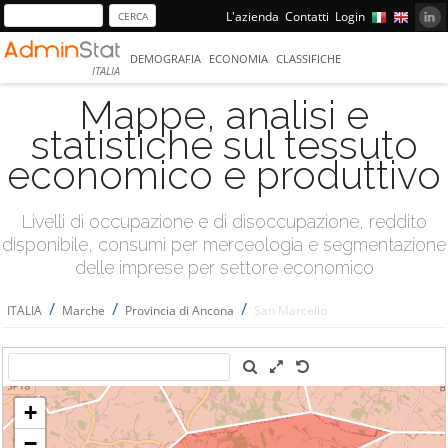
L'azienda
Contatti
Login
DEMOGRAFIA
ECONOMIA
CLASSIFICHE
ITALIA
Mappe, analisi e
statistiche sul tessuto
economico e produttivo
Livelli di occupazione e di disoccupazione, reddito
disponibile, consumi per merceologia e segmentazione
delle imprese per settore economico
/
/
/
ITALIA
Marche
Provincia di Ancona
San Marcello