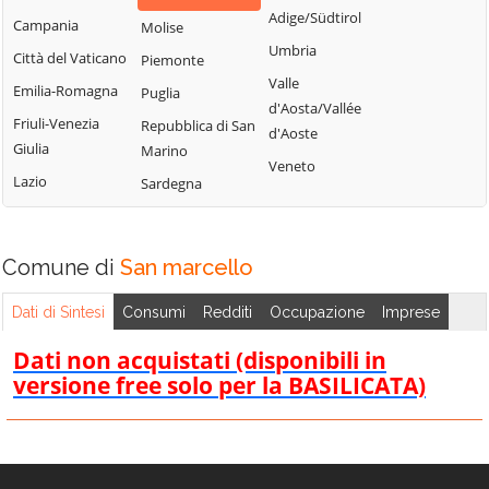
Adige/Südtirol
Campania
Molise
Umbria
Città del Vaticano
Piemonte
Valle
Emilia-Romagna
Puglia
d'Aosta/Vallée
Friuli-Venezia
Repubblica di San
d'Aoste
Giulia
Marino
Veneto
Lazio
Sardegna
Comune di
San marcello
Dati di Sintesi
Consumi
Redditi
Occupazione
Imprese
Dati non acquistati (disponibili in
versione free solo per la BASILICATA)