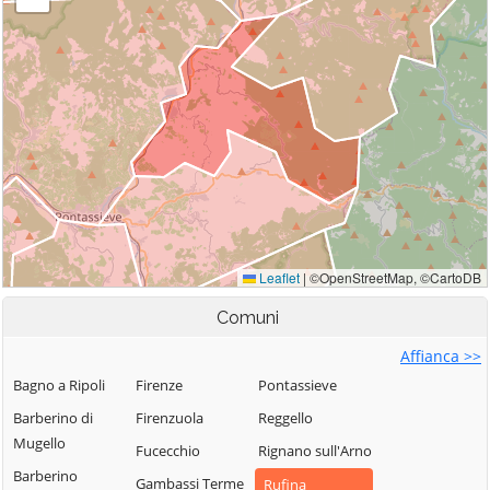
Comuni
Affianca >>
Bagno a Ripoli
Firenze
Pontassieve
Barberino di
Firenzuola
Reggello
Mugello
Fucecchio
Rignano sull'Arno
Barberino
Gambassi Terme
Rufina