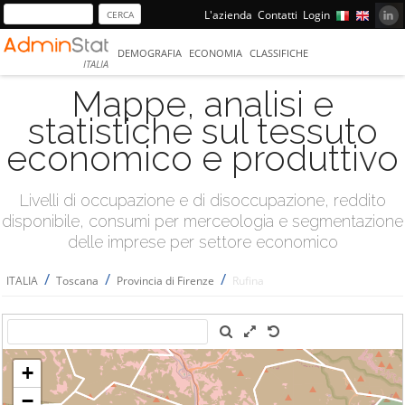
L'azienda
Contatti
Login
DEMOGRAFIA
ECONOMIA
CLASSIFICHE
ITALIA
Mappe, analisi e
statistiche sul tessuto
economico e produttivo
Livelli di occupazione e di disoccupazione, reddito
disponibile, consumi per merceologia e segmentazione
delle imprese per settore economico
/
/
/
ITALIA
Toscana
Provincia di Firenze
Rufina