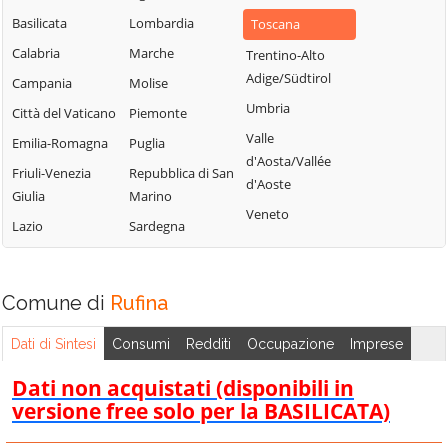
Basilicata
Lombardia
Toscana
Calabria
Marche
Trentino-Alto
Adige/Südtirol
Campania
Molise
Umbria
Città del Vaticano
Piemonte
Valle
Emilia-Romagna
Puglia
d'Aosta/Vallée
Friuli-Venezia
Repubblica di San
d'Aoste
Giulia
Marino
Veneto
Lazio
Sardegna
Comune di
Rufina
Dati di Sintesi
Consumi
Redditi
Occupazione
Imprese
Dati non acquistati (disponibili in
versione free solo per la BASILICATA)