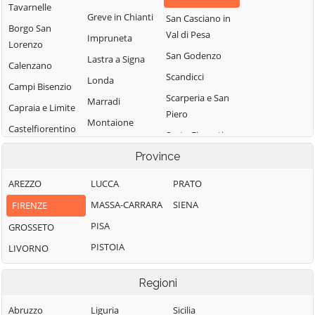
Tavarnelle
Greve in Chianti
San Casciano in
Borgo San
Val di Pesa
Impruneta
Lorenzo
San Godenzo
Lastra a Signa
Calenzano
Scandicci
Londa
Campi Bisenzio
Scarperia e San
Marradi
Capraia e Limite
Piero
Montaione
Castelfiorentino
Sesto Fiorentino
Montelupo
Cerreto Guidi
Province
Signa
Fiorentino
Certaldo
Vaglia
Montespertoli
AREZZO
LUCCA
PRATO
Dicomano
Vicchio
Palazzuolo sul
MASSA-CARRARA
SIENA
FIRENZE
Empoli
Senio
Vinci
PISA
GROSSETO
Fiesole
Pelago
PISTOIA
LIVORNO
Figline e Incisa
Valdarno
Regioni
Abruzzo
Liguria
Sicilia