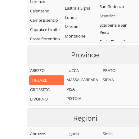
Lorenzo
San Godenzo
Lastra a Signa
Calenzano
Scandicci
Londa
Campi Bisenzio
Scarperia e San
Marradi
Capraia e Limite
Piero
Montaione
Castelfiorentino
Sesto Fiorentino
Montelupo
Cerreto Guidi
Signa
Fiorentino
Province
Certaldo
Vaglia
Montespertoli
Dicomano
Vicchio
AREZZO
LUCCA
PRATO
Palazzuolo sul
Empoli
Senio
Vinci
MASSA-CARRARA
SIENA
FIRENZE
Fiesole
Pelago
PISA
GROSSETO
Figline e Incisa
PISTOIA
LIVORNO
Valdarno
Regioni
Abruzzo
Liguria
Sicilia