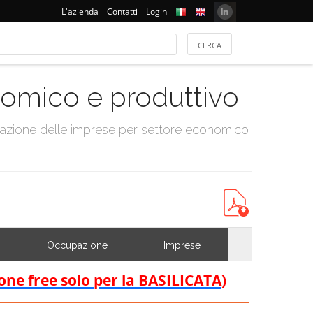
L'azienda
Contatti
Login
onomico e produttivo
tazione delle imprese per settore economico
Occupazione
Imprese
ione free solo per la BASILICATA)