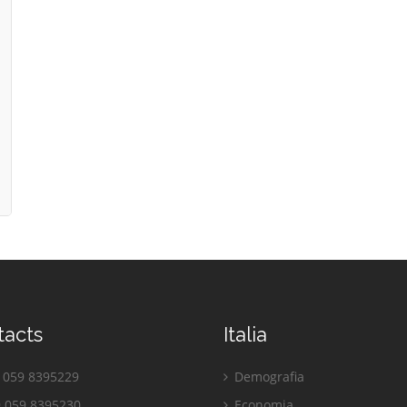
tacts
Italia
059 8395229
Demografia
 059 8395230
Economia