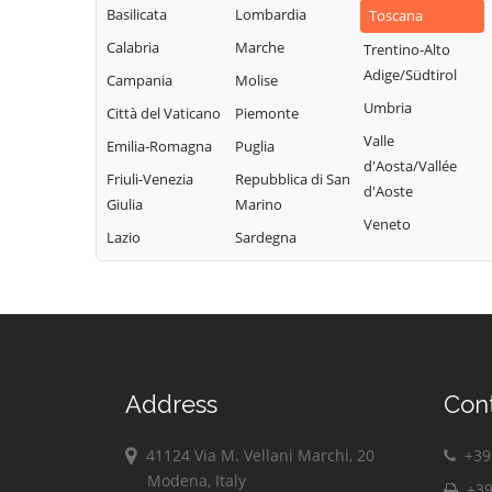
Basilicata
Lombardia
Toscana
Calabria
Marche
Trentino-Alto
Adige/Südtirol
Campania
Molise
Umbria
Città del Vaticano
Piemonte
Valle
Emilia-Romagna
Puglia
d'Aosta/Vallée
Friuli-Venezia
Repubblica di San
d'Aoste
Giulia
Marino
Veneto
Lazio
Sardegna
Address
Con
41124 Via M. Vellani Marchi, 20
+39 
Modena, Italy
+39