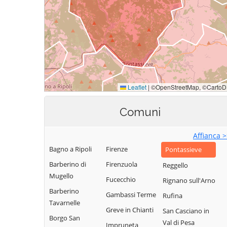
Comuni
Affianca 
Bagno a Ripoli
Firenze
Pontassieve
Barberino di
Firenzuola
Reggello
Mugello
Fucecchio
Rignano sull'Arno
Barberino
Gambassi Terme
Rufina
Tavarnelle
Greve in Chianti
San Casciano in
Borgo San
Val di Pesa
Impruneta