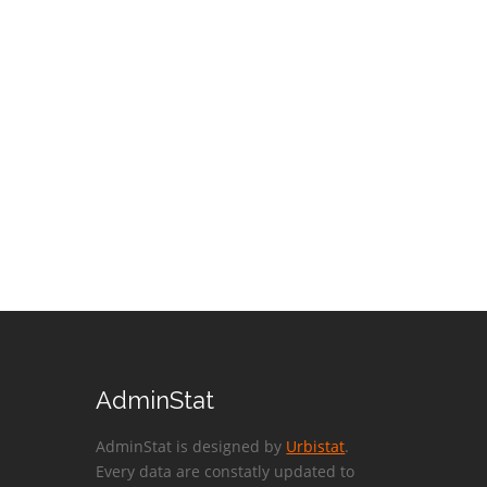
AdminStat
AdminStat is designed by
Urbistat
.
Every data are constatly updated to