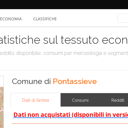
ECONOMIA
CLASSIFICHE
atistiche sul tessuto ec
, reddito disponibile, consumi per merceologia e segmen
Comune di
Pontassieve
Dati di Sintesi
Consumi
Redditi
Dati non acquistati (disponibili in vers