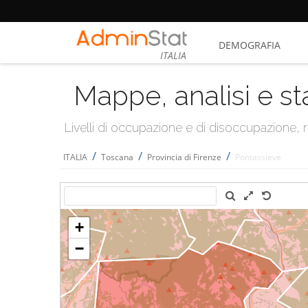
DEMOGRAFIA
ITALIA
Mappe, analisi e st
Livelli di occupazione e di disoccupazione
/
/
/
ITALIA
Toscana
Provincia di Firenze
Pontassieve