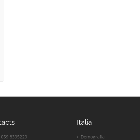
tacts
Italia
059 8395229
Demografia