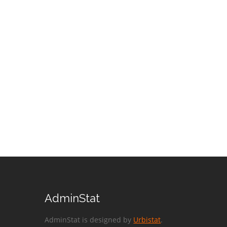
AdminStat
AdminStat is designed by
Urbistat
.