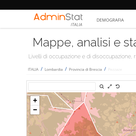
DEMOGRAFIA
ITALIA
Mappe, analisi e st
Livelli di occupazione e di disoccupazione
/
/
/
ITALIA
Lombardia
Provincia di Brescia
Pezzaze