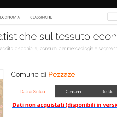
ECONOMIA
CLASSIFICHE
atistiche sul tessuto ec
, reddito disponibile, consumi per merceologia e segmen
Comune di
Pezzaze
Dati di Sintesi
Consumi
Redditi
Dati non acquistati (disponibili in vers