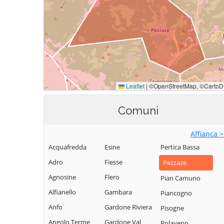
Comuni
Affianca 
Acquafredda
Esine
Pertica Bassa
Adro
Fiesse
Pezzaze
Agnosine
Flero
Pian Camuno
Alfianello
Gambara
Piancogno
Anfo
Gardone Riviera
Pisogne
Angolo Terme
Gardone Val
Polaveno