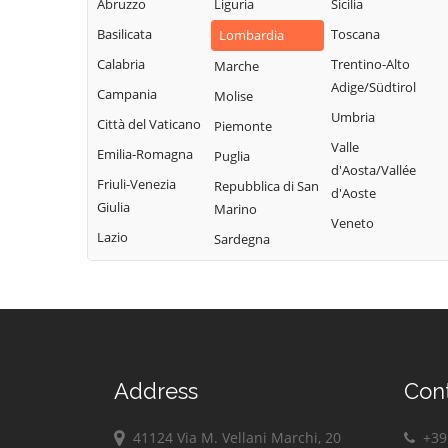
Abruzzo
Liguria
Sicilia
Garda
Giacomo
Lodrino
Basilicata
Toscana
Lombardia
Quinzano d'Oglio
Borgosatollo
Lograto
Calabria
Trentino-Alto
Marche
Remedello
Borno
Lonato del Garda
Adige/Südtirol
Campania
Molise
Rezzato
Botticino
Longhena
Umbria
Città del Vaticano
Piemonte
Roccafranca
Bovegno
Losine
Valle
Emilia-Romagna
Puglia
Rodengo Saiano
Bovezzo
d'Aosta/Vallée
Lozio
Friuli-Venezia
Repubblica di San
Roè Volciano
d'Aoste
Brandico
Lumezzane
Giulia
Marino
Roncadelle
Veneto
Braone
Maclodio
Lazio
Sardegna
Rovato
Breno
Magasa
Rudiano
Brescia
Mairano
Sabbio Chiese
Brione
Malegno
Sale Marasino
Caino
Malonno
Salò
Calcinato
Manerba del
Address
Con
San Felice del
Calvagese della
Garda
Benaco
Riviera
Manerbio
41124 Via M. Vellani Marchi, 20
+39 