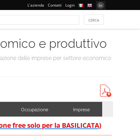
L'azienda
Contatti
Login
onomico e produttivo
tazione delle imprese per settore economico
Occupazione
Imprese
ione free solo per la BASILICATA)