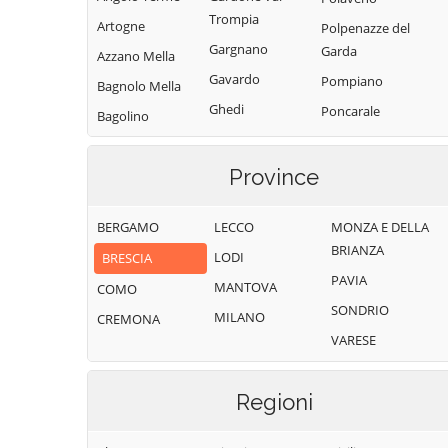
Trompia
Artogne
Polpenazze del
Gargnano
Garda
Azzano Mella
Gavardo
Pompiano
Bagnolo Mella
Ghedi
Poncarale
Bagolino
Gianico
Ponte di Legno
Barbariga
Gottolengo
Pontevico
Province
Barghe
Gussago
Pontoglio
Bassano
BERGAMO
LECCO
MONZA E DELLA
Bresciano
Idro
Pozzolengo
BRIANZA
LODI
BRESCIA
Bedizzole
Incudine
Pralboino
PAVIA
MANTOVA
Berlingo
COMO
Irma
Preseglie
SONDRIO
MILANO
Berzo Demo
CREMONA
Iseo
Prevalle
VARESE
Berzo Inferiore
Isorella
Provaglio d'Iseo
Bienno
Lavenone
Provaglio Val
Regioni
Sabbia
Bione
Leno
Puegnago del
Borgo San
Limone sul Garda