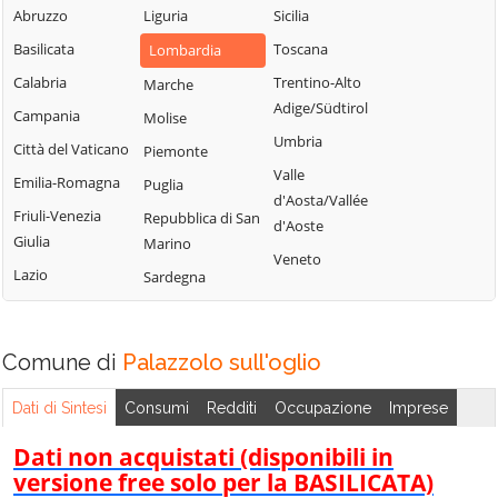
Sabbia
Abruzzo
Liguria
Sicilia
Bione
Leno
Puegnago del
Basilicata
Toscana
Lombardia
Borgo San
Limone sul Garda
Garda
Giacomo
Calabria
Trentino-Alto
Marche
Lodrino
Quinzano d'Oglio
Adige/Südtirol
Borgosatollo
Campania
Molise
Lograto
Remedello
Umbria
Borno
Città del Vaticano
Piemonte
Lonato del Garda
Rezzato
Valle
Botticino
Emilia-Romagna
Puglia
Longhena
d'Aosta/Vallée
Roccafranca
Bovegno
Friuli-Venezia
Repubblica di San
Losine
d'Aoste
Rodengo Saiano
Giulia
Marino
Bovezzo
Lozio
Veneto
Roè Volciano
Lazio
Sardegna
Brandico
Lumezzane
Roncadelle
Braone
Maclodio
Rovato
Breno
Magasa
Comune di
Palazzolo sull'oglio
Rudiano
Brescia
Mairano
Sabbio Chiese
Dati di Sintesi
Consumi
Redditi
Occupazione
Imprese
Brione
Malegno
Sale Marasino
Caino
Dati non acquistati (disponibili in
Malonno
Salò
versione free solo per la BASILICATA)
Calcinato
Manerba del