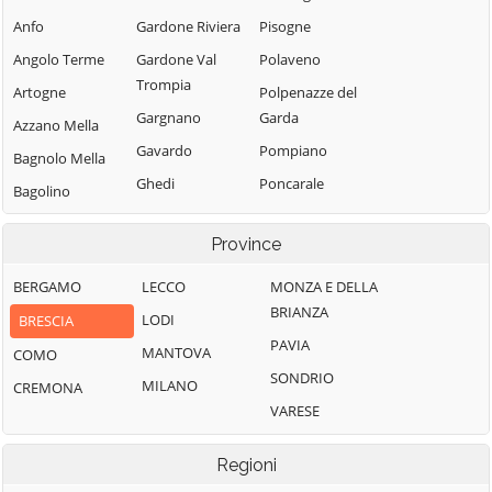
Anfo
Gardone Riviera
Pisogne
Angolo Terme
Gardone Val
Polaveno
Trompia
Artogne
Polpenazze del
Gargnano
Garda
Azzano Mella
Gavardo
Pompiano
Bagnolo Mella
Ghedi
Poncarale
Bagolino
Gianico
Ponte di Legno
Barbariga
Province
Gottolengo
Pontevico
Barghe
Gussago
Pontoglio
BERGAMO
LECCO
MONZA E DELLA
Bassano
BRIANZA
Bresciano
Idro
Pozzolengo
LODI
BRESCIA
PAVIA
Bedizzole
Incudine
Pralboino
MANTOVA
COMO
SONDRIO
Berlingo
Irma
Preseglie
MILANO
CREMONA
VARESE
Berzo Demo
Iseo
Prevalle
Berzo Inferiore
Isorella
Provaglio d'Iseo
Regioni
Bienno
Lavenone
Provaglio Val