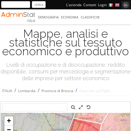
L'azienda
Contatti
Login
DEMOGRAFIA
ECONOMIA
CLASSIFICHE
ITALIA
Mappe, analisi e
statistiche sul tessuto
economico e produttivo
Livelli di occupazione e di disoccupazione, reddito
disponibile, consumi per merceologia e segmentazione
delle imprese per settore economico
/
/
/
ITALIA
Lombardia
Provincia di Brescia
Palazzolo sull'Oglio