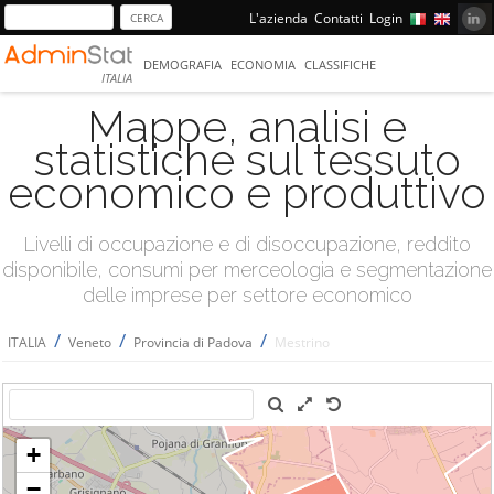
L'azienda
Contatti
Login
DEMOGRAFIA
ECONOMIA
CLASSIFICHE
ITALIA
Mappe, analisi e
statistiche sul tessuto
economico e produttivo
Livelli di occupazione e di disoccupazione, reddito
disponibile, consumi per merceologia e segmentazione
delle imprese per settore economico
/
/
/
ITALIA
Veneto
Provincia di Padova
Mestrino