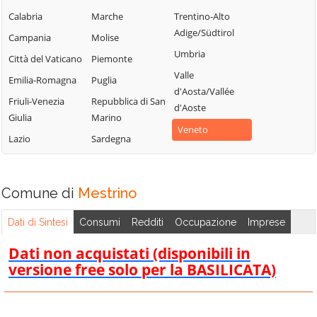
Merlara
Saonara
Campodarsego
Calabria
Marche
Trentino-Alto
Mestrino
Selvazzano
Adige/Südtirol
Campodoro
Campania
Molise
Dentro
Monselice
Umbria
Camposampiero
Città del Vaticano
Piemonte
Solesino
Montagnana
Valle
Candiana
Emilia-Romagna
Puglia
Stanghella
Montegrotto
d'Aosta/Vallée
Carmignano di
Friuli-Venezia
Repubblica di San
Terme
Teolo
d'Aoste
Brenta
Giulia
Marino
Noventa
Terrassa
Veneto
Cartura
Lazio
Sardegna
Padovana
Padovana
Casale di
Ospedaletto
Tombolo
Scodosia
Euganeo
Torreglia
Comune di
Mestrino
Casalserugo
Padova
Trebaseleghe
Castelbaldo
Dati di Sintesi
Consumi
Redditi
Occupazione
Imprese
Pernumia
Tribano
Cervarese Santa
Piacenza d'Adige
Dati non acquistati (disponibili in
Urbana
Croce
versione free solo per la BASILICATA)
Piazzola sul
Veggiano
Cinto Euganeo
Brenta
Vescovana
Cittadella
Piombino Dese
Vigodarzere