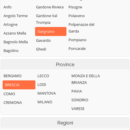
Anfo
Gardone Riviera
Pisogne
Angolo Terme
Gardone Val
Polaveno
Trompia
Artogne
Polpenazze del
Garda
Gargnano
Azzano Mella
Pompiano
Gavardo
Bagnolo Mella
Poncarale
Ghedi
Bagolino
Ponte di Legno
Gianico
Barbariga
Province
Pontevico
Gottolengo
Barghe
Pontoglio
Gussago
BERGAMO
LECCO
MONZA E DELLA
Bassano
BRIANZA
Bresciano
Pozzolengo
Idro
LODI
BRESCIA
PAVIA
Bedizzole
Pralboino
Incudine
MANTOVA
COMO
SONDRIO
Berlingo
Preseglie
Irma
MILANO
CREMONA
VARESE
Berzo Demo
Prevalle
Iseo
Berzo Inferiore
Provaglio d'Iseo
Isorella
Regioni
Bienno
Provaglio Val
Lavenone