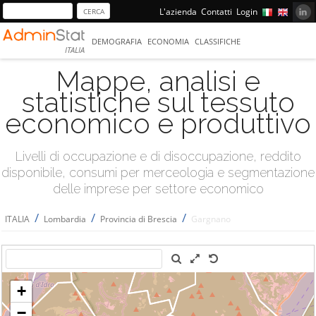
L'azienda
Contatti
Login
DEMOGRAFIA
ECONOMIA
CLASSIFICHE
ITALIA
Mappe, analisi e
statistiche sul tessuto
economico e produttivo
Livelli di occupazione e di disoccupazione, reddito
disponibile, consumi per merceologia e segmentazione
delle imprese per settore economico
/
/
/
ITALIA
Lombardia
Provincia di Brescia
Gargnano