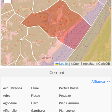
Comuni
Affianca >>
Acquafredda
Esine
Pertica Bassa
Adro
Fiesse
Pezzaze
Agnosine
Flero
Pian Camuno
Alfianello
Gambara
Piancogno