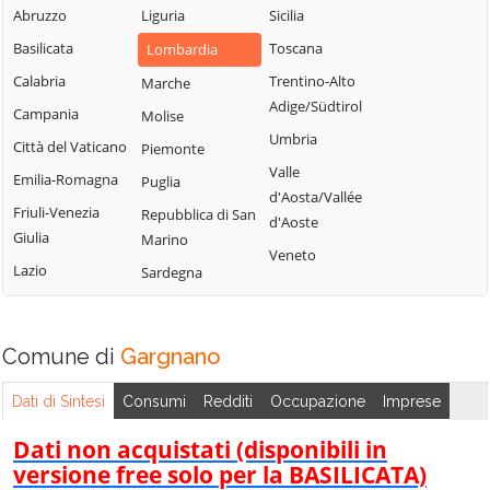
Sabbia
Abruzzo
Liguria
Sicilia
Bione
Leno
Puegnago del
Basilicata
Toscana
Lombardia
Borgo San
Limone sul Garda
Garda
Giacomo
Calabria
Trentino-Alto
Marche
Lodrino
Quinzano d'Oglio
Adige/Südtirol
Borgosatollo
Campania
Molise
Lograto
Remedello
Umbria
Borno
Città del Vaticano
Piemonte
Lonato del Garda
Rezzato
Valle
Botticino
Emilia-Romagna
Puglia
Longhena
d'Aosta/Vallée
Roccafranca
Bovegno
Friuli-Venezia
Repubblica di San
Losine
d'Aoste
Rodengo Saiano
Giulia
Marino
Bovezzo
Lozio
Veneto
Roè Volciano
Lazio
Sardegna
Brandico
Lumezzane
Roncadelle
Braone
Maclodio
Rovato
Breno
Magasa
Comune di
Gargnano
Rudiano
Brescia
Mairano
Sabbio Chiese
Dati di Sintesi
Consumi
Redditi
Occupazione
Imprese
Brione
Malegno
Sale Marasino
Caino
Dati non acquistati (disponibili in
Malonno
Salò
versione free solo per la BASILICATA)
Calcinato
Manerba del