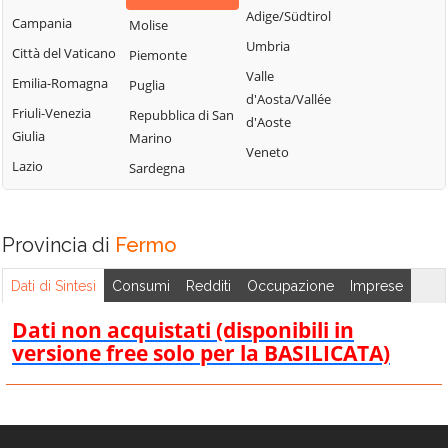
Adige/Südtirol
Campania
Molise
Umbria
Città del Vaticano
Piemonte
Valle
Emilia-Romagna
Puglia
d'Aosta/Vallée
Friuli-Venezia
Repubblica di San
d'Aoste
Giulia
Marino
Veneto
Lazio
Sardegna
Provincia di
Fermo
Dati di Sintesi
Consumi
Redditi
Occupazione
Imprese
Dati non acquistati (disponibili in
versione free solo per la BASILICATA)