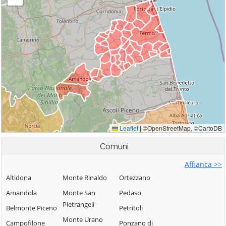
Comuni
Affianca >>
Altidona
Monte Rinaldo
Ortezzano
Amandola
Monte San
Pedaso
Pietrangeli
Belmonte Piceno
Petritoli
Monte Urano
Campofilone
Ponzano di