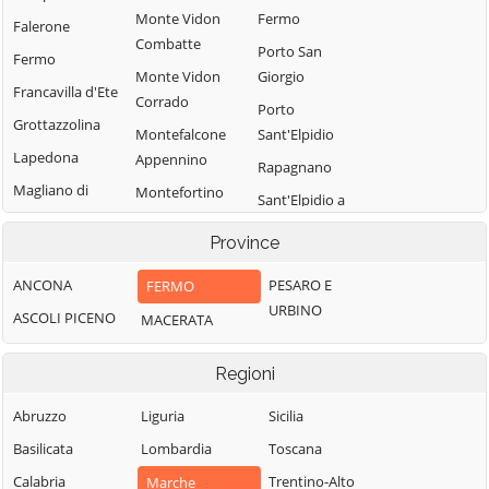
Monte Vidon
Fermo
Falerone
Combatte
Porto San
Fermo
Monte Vidon
Giorgio
Francavilla d'Ete
Corrado
Porto
Grottazzolina
Montefalcone
Sant'Elpidio
Lapedona
Appennino
Rapagnano
Magliano di
Montefortino
Sant'Elpidio a
Tenna
Montegiorgio
Mare
Province
Massa Fermana
Montegranaro
Santa Vittoria in
Monsampietro
Matenano
ANCONA
PESARO E
FERMO
Monteleone di
Morico
URBINO
Fermo
Servigliano
ASCOLI PICENO
MACERATA
Montappone
Montelparo
Smerillo
Monte Giberto
Regioni
Monterubbiano
Torre San
Patrizio
Montottone
Abruzzo
Liguria
Sicilia
Moresco
Basilicata
Lombardia
Toscana
Calabria
Trentino-Alto
Marche