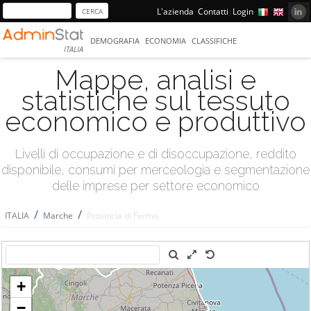
L'azienda
Contatti
Login
DEMOGRAFIA
ECONOMIA
CLASSIFICHE
ITALIA
Mappe, analisi e
statistiche sul tessuto
economico e produttivo
Livelli di occupazione e di disoccupazione, reddito
disponibile, consumi per merceologia e segmentazione
delle imprese per settore economico
/
/
ITALIA
Marche
Provincia di Fermo