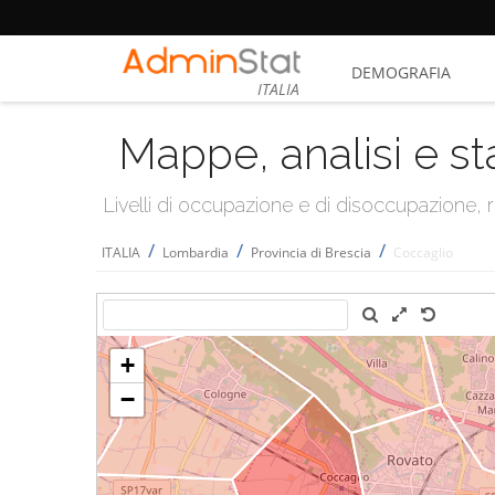
DEMOGRAFIA
ITALIA
Mappe, analisi e st
Livelli di occupazione e di disoccupazione
/
/
/
ITALIA
Lombardia
Provincia di Brescia
Coccaglio