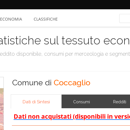
ECONOMIA
CLASSIFICHE
atistiche sul tessuto ec
, reddito disponibile, consumi per merceologia e segmen
Comune di
Coccaglio
Dati di Sintesi
Consumi
Redditi
Dati non acquistati (disponibili in vers