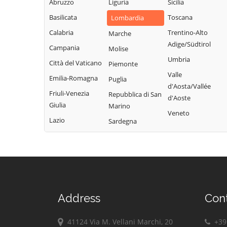
Abruzzo
Liguria
Sicilia
Garda
Giacomo
Lodrino
Basilicata
Toscana
Lombardia
Quinzano d'Oglio
Borgosatollo
Lograto
Calabria
Trentino-Alto
Marche
Remedello
Borno
Lonato del Garda
Adige/Südtirol
Campania
Molise
Rezzato
Botticino
Longhena
Umbria
Città del Vaticano
Piemonte
Roccafranca
Bovegno
Losine
Valle
Emilia-Romagna
Puglia
Rodengo Saiano
Bovezzo
d'Aosta/Vallée
Lozio
Friuli-Venezia
Repubblica di San
Roè Volciano
d'Aoste
Brandico
Lumezzane
Giulia
Marino
Roncadelle
Veneto
Braone
Maclodio
Lazio
Sardegna
Rovato
Breno
Magasa
Rudiano
Brescia
Mairano
Sabbio Chiese
Brione
Malegno
Sale Marasino
Caino
Malonno
Salò
Calcinato
Manerba del
Address
Con
San Felice del
Calvagese della
Garda
Benaco
Riviera
Manerbio
41124 Via M. Vellani Marchi, 20
+39 