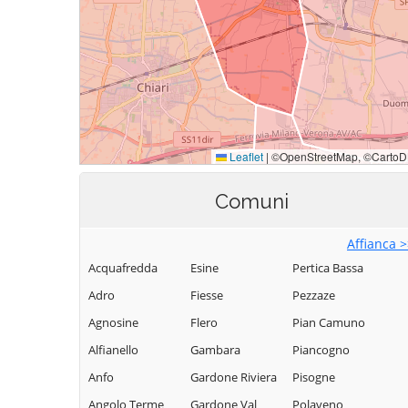
Comuni
Affianca 
Acquafredda
Esine
Pertica Bassa
Adro
Fiesse
Pezzaze
Agnosine
Flero
Pian Camuno
Alfianello
Gambara
Piancogno
Anfo
Gardone Riviera
Pisogne
Angolo Terme
Gardone Val
Polaveno