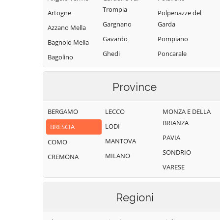
Trompia
Artogne
Polpenazze del
Gargnano
Garda
Azzano Mella
Gavardo
Pompiano
Bagnolo Mella
Ghedi
Poncarale
Bagolino
Gianico
Ponte di Legno
Barbariga
Gottolengo
Pontevico
Province
Barghe
Gussago
Pontoglio
Bassano
BERGAMO
LECCO
MONZA E DELLA
Bresciano
Idro
Pozzolengo
BRIANZA
LODI
BRESCIA
Bedizzole
Incudine
Pralboino
PAVIA
MANTOVA
Berlingo
COMO
Irma
Preseglie
SONDRIO
MILANO
Berzo Demo
CREMONA
Iseo
Prevalle
VARESE
Berzo Inferiore
Isorella
Provaglio d'Iseo
Bienno
Lavenone
Provaglio Val
Regioni
Sabbia
Bione
Leno
Puegnago del
Borgo San
Limone sul Garda