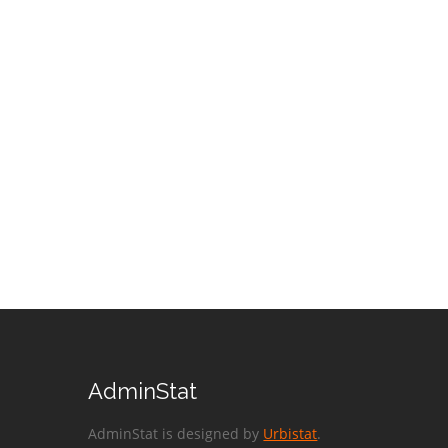
AdminStat
AdminStat is designed by
Urbistat
.