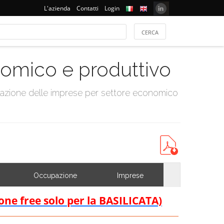
L'azienda
Contatti
Login
onomico e produttivo
tazione delle imprese per settore economico
Occupazione
Imprese
ione free solo per la BASILICATA)