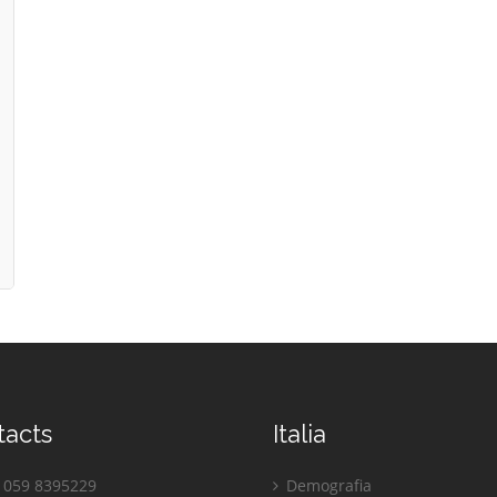
tacts
Italia
059 8395229
Demografia