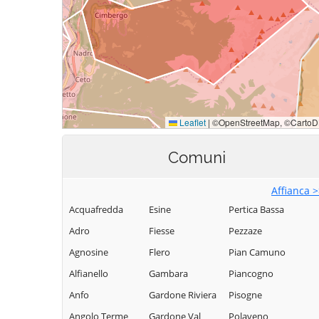
Comuni
Affianca 
Acquafredda
Esine
Pertica Bassa
Adro
Fiesse
Pezzaze
Agnosine
Flero
Pian Camuno
Alfianello
Gambara
Piancogno
Anfo
Gardone Riviera
Pisogne
Angolo Terme
Gardone Val
Polaveno