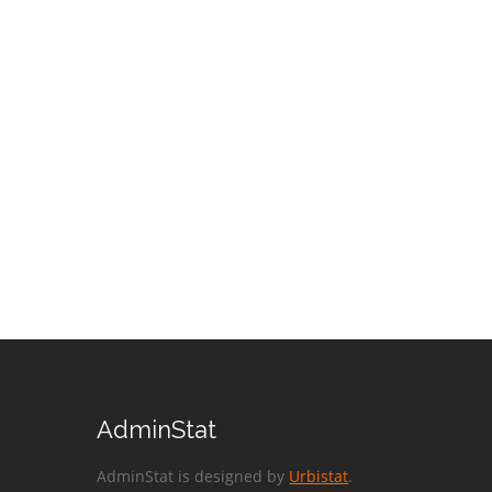
AdminStat
AdminStat is designed by
Urbistat
.