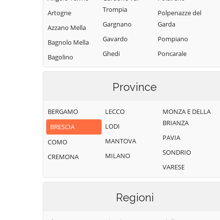
Trompia
Artogne
Polpenazze del
Gargnano
Garda
Azzano Mella
Gavardo
Pompiano
Bagnolo Mella
Ghedi
Poncarale
Bagolino
Gianico
Ponte di Legno
Barbariga
Gottolengo
Pontevico
Province
Barghe
Gussago
Pontoglio
Bassano
BERGAMO
LECCO
MONZA E DELLA
Bresciano
Idro
Pozzolengo
BRIANZA
LODI
BRESCIA
Bedizzole
Incudine
Pralboino
PAVIA
MANTOVA
Berlingo
COMO
Irma
Preseglie
SONDRIO
MILANO
Berzo Demo
CREMONA
Iseo
Prevalle
VARESE
Berzo Inferiore
Isorella
Provaglio d'Iseo
Bienno
Lavenone
Provaglio Val
Regioni
Sabbia
Bione
Leno
Puegnago del
Borgo San
Limone sul Garda