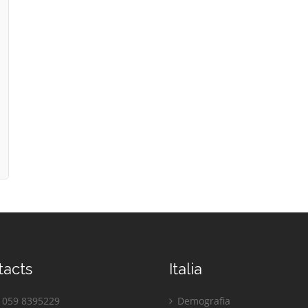
tacts
Italia
059 8395229
Demografia