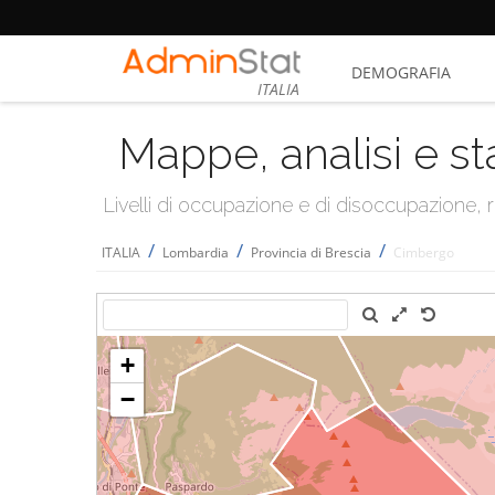
DEMOGRAFIA
ITALIA
Mappe, analisi e st
Livelli di occupazione e di disoccupazione
/
/
/
ITALIA
Lombardia
Provincia di Brescia
Cimbergo