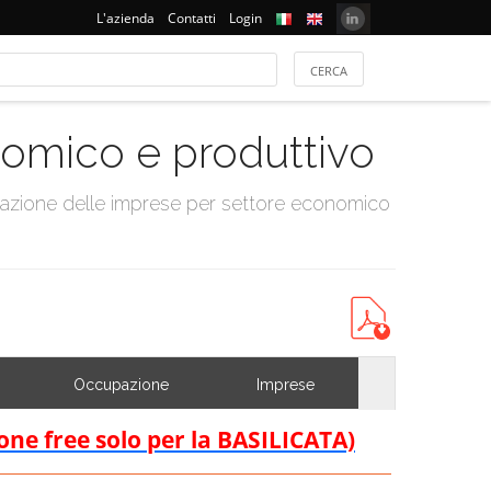
L'azienda
Contatti
Login
onomico e produttivo
tazione delle imprese per settore economico
Occupazione
Imprese
ione free solo per la BASILICATA)