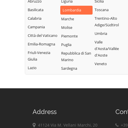
Abruzzo
Liguria
Sicilia
Garda
Giacomo
Lodrino
Basilicata
Toscana
Lombardia
Quinzano d'Oglio
Borgosatollo
Lograto
Calabria
Trentino-Alto
Marche
Remedello
Borno
Lonato del Garda
Adige/Südtirol
Campania
Molise
Rezzato
Botticino
Longhena
Umbria
Città del Vaticano
Piemonte
Roccafranca
Bovegno
Losine
Valle
Emilia-Romagna
Puglia
Rodengo Saiano
Bovezzo
d'Aosta/Vallée
Lozio
Friuli-Venezia
Repubblica di San
Roè Volciano
d'Aoste
Brandico
Lumezzane
Giulia
Marino
Roncadelle
Veneto
Braone
Maclodio
Lazio
Sardegna
Rovato
Breno
Magasa
Rudiano
Brescia
Mairano
Sabbio Chiese
Brione
Malegno
Sale Marasino
Caino
Malonno
Salò
Calcinato
Manerba del
Address
Con
San Felice del
Calvagese della
Garda
Benaco
Riviera
Manerbio
41124 Via M. Vellani Marchi, 20
+39 