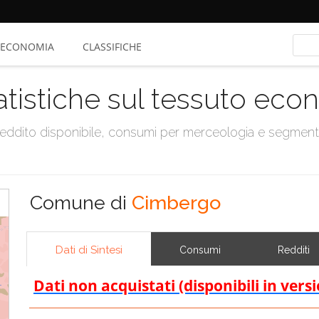
ECONOMIA
CLASSIFICHE
atistiche sul tessuto ec
, reddito disponibile, consumi per merceologia e segmen
Comune di
Cimbergo
Dati di Sintesi
Consumi
Redditi
Dati non acquistati (disponibili in vers