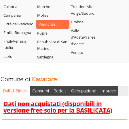
Bistagno
Rocca Grimalda
Gremiasco
Calabria
Marche
Trentino-Alto
Borghetto di
Roccaforte Ligure
Grognardo
Adige/Südtirol
Campania
Molise
Borbera
Rocchetta Ligure
Grondona
Umbria
Città del Vaticano
Piemonte
Borgo San
Rosignano
Guazzora
Valle
Martino
Emilia-Romagna
Puglia
Monferrato
d'Aosta/Vallée
Isola
Borgoratto
Friuli-Venezia
Repubblica di San
Sala Monferrato
d'Aoste
Sant'Antonio
Alessandrino
Giulia
Marino
Sale
Veneto
Lerma
Bosco Marengo
Lazio
Sardegna
San Cristoforo
Lu e Cuccaro
Bosio
Monferrato
San Giorgio
Bozzole
Monferrato
Malvicino
Comune di
Cavatore
Brignano-
San Salvatore
Masio
Frascata
Monferrato
Dati di Sintesi
Consumi
Redditi
Occupazione
Imprese
Melazzo
Cabella Ligure
San Sebastiano
Dati non acquistati (disponibili in
Merana
Camagna
Curone
versione free solo per la BASILICATA)
Mirabello
Monferrato
Sant'Agata Fossili
Monferrato
Camino
Sardigliano
Molare