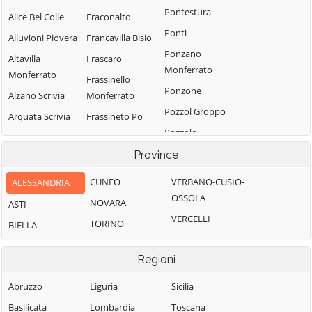
Pontestura
Alice Bel Colle
Fraconalto
Ponti
Alluvioni Piovera
Francavilla Bisio
Ponzano
Altavilla
Frascaro
Monferrato
Monferrato
Frassinello
Ponzone
Alzano Scrivia
Monferrato
Pozzol Groppo
Arquata Scrivia
Frassineto Po
Pozzolo
Avolasca
Fresonara
Formigaro
Province
Balzola
Frugarolo
Prasco
Basaluzzo
Fubine
CUNEO
VERBANO-CUSIO-
ALESSANDRIA
Predosa
Monferrato
OSSOLA
Bassignana
NOVARA
ASTI
Quargnento
Gabiano
VERCELLI
Belforte
TORINO
BIELLA
Quattordio
Monferrato
Gamalero
Ricaldone
Bergamasco
Garbagna
Regioni
Rivalta Bormida
Berzano di
Gavi
Abruzzo
Liguria
Sicilia
Tortona
Rivarone
Giarole
Basilicata
Lombardia
Toscana