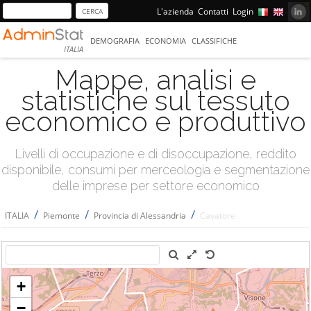
L'azienda
Contatti
Login
DEMOGRAFIA
ECONOMIA
CLASSIFICHE
ITALIA
Mappe, analisi e
statistiche sul tessuto
economico e produttivo
Livelli di occupazione e di disoccupazione, reddito
disponibile, consumi per merceologia e segmentazione
delle imprese per settore economico
/
/
/
ITALIA
Piemonte
Provincia di Alessandria
Cavatore