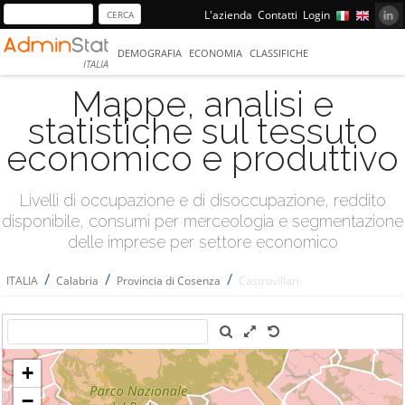
L'azienda
Contatti
Login
DEMOGRAFIA
ECONOMIA
CLASSIFICHE
ITALIA
Mappe, analisi e
statistiche sul tessuto
economico e produttivo
Livelli di occupazione e di disoccupazione, reddito
disponibile, consumi per merceologia e segmentazione
delle imprese per settore economico
/
/
/
ITALIA
Calabria
Provincia di Cosenza
Castrovillari