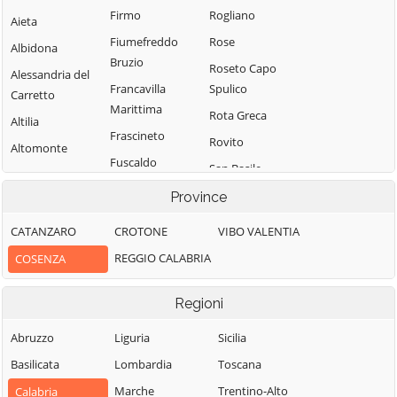
Firmo
Rogliano
Aieta
Fiumefreddo
Rose
Albidona
Bruzio
Roseto Capo
Alessandria del
Francavilla
Spulico
Carretto
Marittima
Rota Greca
Altilia
Frascineto
Rovito
Altomonte
Fuscaldo
San Basile
Amantea
Grimaldi
San Benedetto
Province
Amendolara
Grisolia
Ullano
Aprigliano
CATANZARO
CROTONE
VIBO VALENTIA
Guardia
San Cosmo
Belmonte
REGGIO CALABRIA
COSENZA
Piemontese
Albanese
Calabro
Lago
San Demetrio
Belsito
Regioni
Corone
Laino Borgo
Belvedere
San Donato di
Abruzzo
Liguria
Sicilia
Laino Castello
Marittimo
Ninea
Basilicata
Lombardia
Toscana
Lappano
Bianchi
San Fili
Marche
Trentino-Alto
Calabria
Lattarico