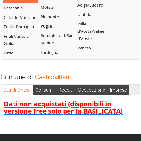
Bisignano
San Giorgio
Adige/Südtirol
Molise
Campania
Longobardi
Bocchigliero
Albanese
Umbria
Piemonte
Città del Vaticano
Longobucco
Bonifati
San Giovanni in
Valle
Puglia
Emilia-Romagna
Lungro
Fiore
Buonvicino
d'Aosta/Vallée
Repubblica di San
Friuli-Venezia
Luzzi
San Lorenzo
d'Aoste
Calopezzati
Marino
Giulia
Bellizzi
Maierà
Veneto
Caloveto
Sardegna
Lazio
San Lorenzo del
Malito
Campana
Vallo
Malvito
Canna
San Lucido
Mandatoriccio
Comune di
Castrovillari
Cariati
San Marco
Mangone
Carolei
Argentano
Dati di Sintesi
Consumi
Redditi
Occupazione
Imprese
Marano
Carpanzano
San Martino di
Marchesato
Dati non acquistati (disponibili in
Finita
Casali del Manco
versione free solo per la BASILICATA)
Marano
San Nicola Arcella
Cassano all'Ionio
Principato
San Pietro in
Castiglione
Marzi
Amantea
Cosentino
Mendicino
San Pietro in