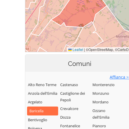
Comuni
Affianca 
Alto Reno Terme
Castenaso
Monterenzio
Anzola dell'Emilia
Castiglione dei
Monzuno
Pepoli
Argelato
Mordano
Crevalcore
Ozzano
Baricella
Dozza
dell'Emilia
Bentivoglio
Fontanelice
Pianoro
Bologna