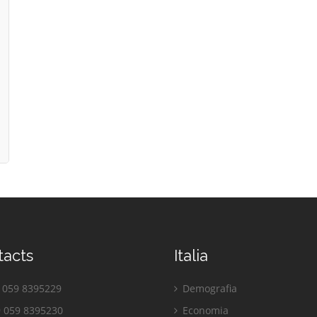
tacts
Italia
059 8395229
Demografia
 059 8395230
Economia