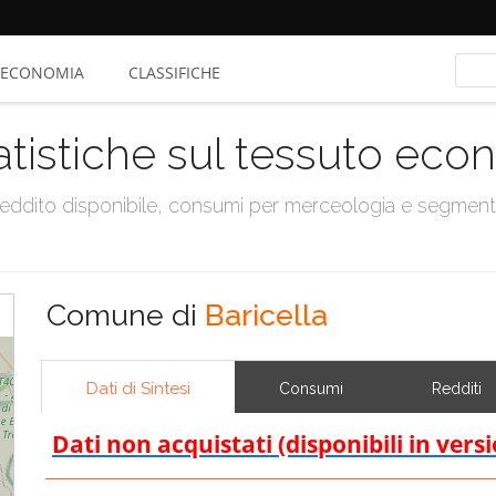
ECONOMIA
CLASSIFICHE
atistiche sul tessuto ec
, reddito disponibile, consumi per merceologia e segmen
Comune di
Baricella
Dati di Sintesi
Consumi
Redditi
Dati non acquistati (disponibili in vers