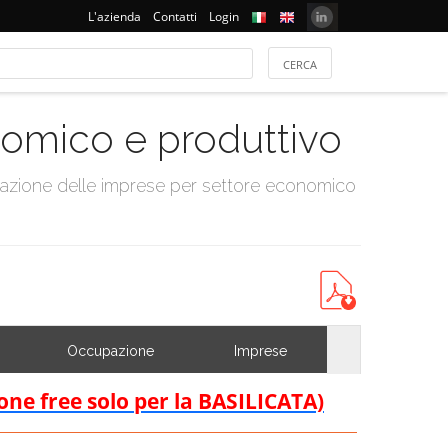
L'azienda
Contatti
Login
onomico e produttivo
tazione delle imprese per settore economico
Occupazione
Imprese
ione free solo per la BASILICATA)