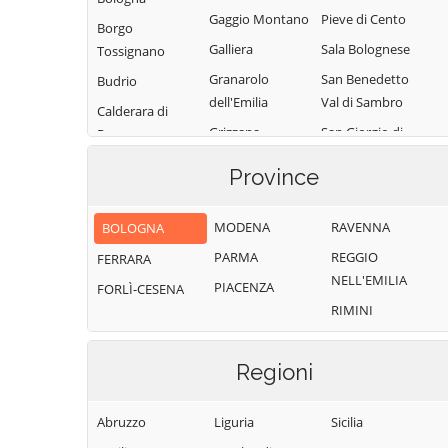
Gaggio Montano
Pieve di Cento
Borgo
Galliera
Sala Bolognese
Tossignano
Granarolo
San Benedetto
Budrio
dell'Emilia
Val di Sambro
Calderara di
Grizzana
San Giorgio di
Reno
Morandi
Piano
Camugnano
Province
Imola
San Giovanni in
Casalecchio di
Persiceto
Lizzano in
Reno
MODENA
RAVENNA
BOLOGNA
Belvedere
San Lazzaro di
Casalfiumanese
PARMA
REGGIO
FERRARA
Savena
Loiano
Castel d'Aiano
NELL'EMILIA
PIACENZA
FORLÌ-CESENA
San Pietro in
Malalbergo
Castel del Rio
RIMINI
Casale
Marzabotto
Castel di Casio
Sant'Agata
Medicina
Castel Guelfo di
Bolognese
Regioni
Minerbio
Bologna
Sasso Marconi
Molinella
Castel Maggiore
Abruzzo
Liguria
Sicilia
Valsamoggia