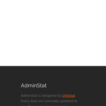
AdminStat
AdminStat is designed by
Urbistat
.
Every data are constatly updated to