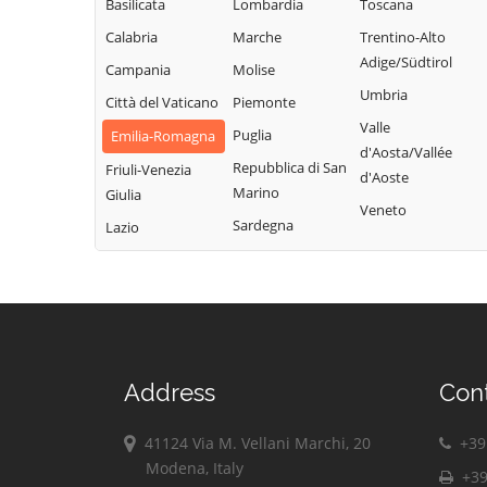
Monghidoro
Castel San Pietro
Basilicata
Lombardia
Toscana
Vergato
Terme
Monte San Pietro
Calabria
Marche
Trentino-Alto
Zola Predosa
Castello d'Argile
Adige/Südtirol
Campania
Molise
Umbria
Città del Vaticano
Piemonte
Valle
Puglia
Emilia-Romagna
d'Aosta/Vallée
Repubblica di San
Friuli-Venezia
d'Aoste
Marino
Giulia
Veneto
Sardegna
Lazio
Address
Con
41124 Via M. Vellani Marchi, 20
+39 
Modena, Italy
+39