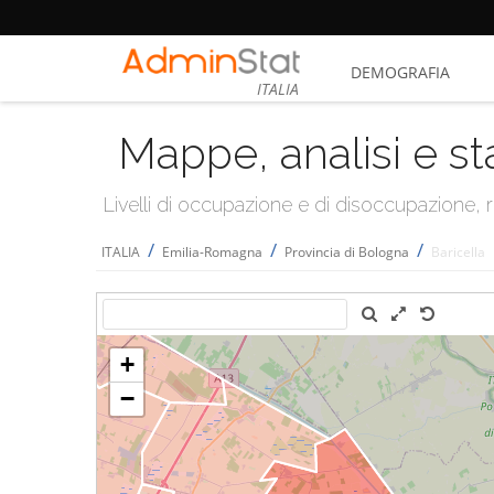
DEMOGRAFIA
ITALIA
Mappe, analisi e st
Livelli di occupazione e di disoccupazione
/
/
/
ITALIA
Emilia-Romagna
Provincia di Bologna
Baricella