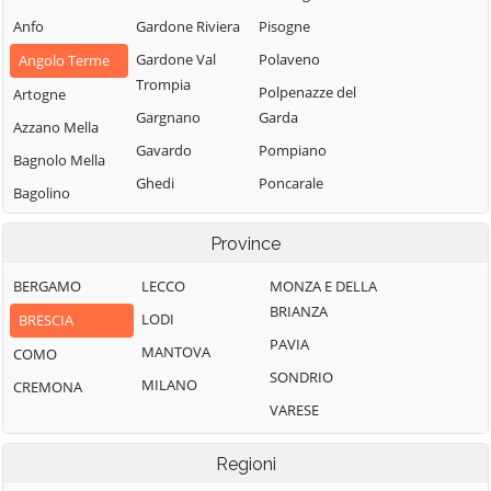
Anfo
Gardone Riviera
Pisogne
Gardone Val
Polaveno
Angolo Terme
Trompia
Polpenazze del
Artogne
Gargnano
Garda
Azzano Mella
Gavardo
Pompiano
Bagnolo Mella
Ghedi
Poncarale
Bagolino
Gianico
Ponte di Legno
Barbariga
Province
Gottolengo
Pontevico
Barghe
Gussago
Pontoglio
BERGAMO
LECCO
MONZA E DELLA
Bassano
BRIANZA
Idro
Pozzolengo
Bresciano
LODI
BRESCIA
PAVIA
Incudine
Pralboino
Bedizzole
MANTOVA
COMO
SONDRIO
Irma
Preseglie
Berlingo
MILANO
CREMONA
VARESE
Iseo
Prevalle
Berzo Demo
Isorella
Provaglio d'Iseo
Berzo Inferiore
Regioni
Lavenone
Provaglio Val
Bienno