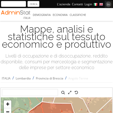
L'azienda
Contatti
Login
DEMOGRAFIA
ECONOMIA
CLASSIFICHE
ITALIA
Mappe, analisi e
statistiche sul tessuto
economico e produttivo
Livelli di occupazione e di disoccupazione, reddito
disponibile, consumi per merceologia e segmentazione
delle imprese per settore economico
/
/
/
ITALIA
Lombardia
Provincia di Brescia
Angolo Terme