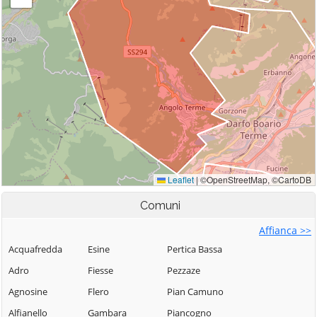
Comuni
Affianca >>
Acquafredda
Esine
Pertica Bassa
Adro
Fiesse
Pezzaze
Agnosine
Flero
Pian Camuno
Alfianello
Gambara
Piancogno