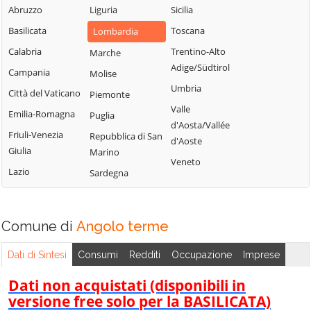
Sabbia
Abruzzo
Liguria
Sicilia
Leno
Bione
Puegnago del
Basilicata
Toscana
Lombardia
Limone sul Garda
Borgo San
Garda
Giacomo
Calabria
Trentino-Alto
Marche
Lodrino
Quinzano d'Oglio
Adige/Südtirol
Borgosatollo
Campania
Molise
Lograto
Remedello
Umbria
Borno
Città del Vaticano
Piemonte
Lonato del Garda
Rezzato
Valle
Botticino
Emilia-Romagna
Puglia
Longhena
d'Aosta/Vallée
Roccafranca
Bovegno
Friuli-Venezia
Repubblica di San
Losine
d'Aoste
Rodengo Saiano
Giulia
Marino
Bovezzo
Lozio
Veneto
Roè Volciano
Lazio
Sardegna
Brandico
Lumezzane
Roncadelle
Braone
Maclodio
Rovato
Breno
Magasa
Comune di
Angolo terme
Rudiano
Brescia
Mairano
Sabbio Chiese
Dati di Sintesi
Consumi
Redditi
Occupazione
Imprese
Brione
Malegno
Sale Marasino
Caino
Dati non acquistati (disponibili in
Malonno
Salò
versione free solo per la BASILICATA)
Calcinato
Manerba del