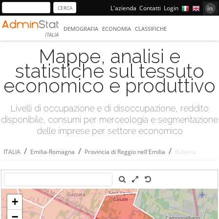
L'azienda
Contatti
Login
DEMOGRAFIA
ECONOMIA
CLASSIFICHE
ITALIA
Mappe, analisi e
statistiche sul tessuto
economico e produttivo
Livelli di occupazione e di disoccupazione, reddito
disponibile, consumi per merceologia e segmentazione
delle imprese per settore economico
/
/
/
ITALIA
Emilia-Romagna
Provincia di Reggio nell'Emilia
Rubiera