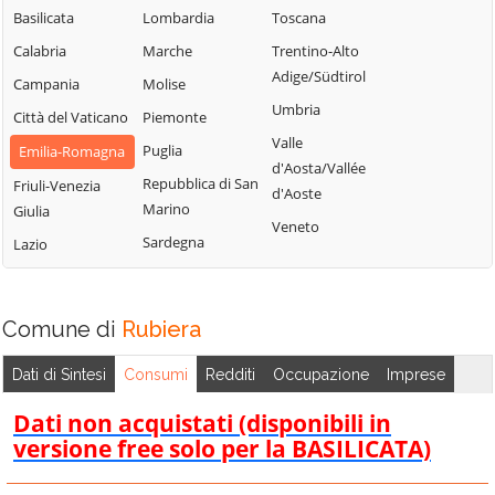
Basilicata
Lombardia
Toscana
Calabria
Marche
Trentino-Alto
Adige/Südtirol
Campania
Molise
Umbria
Città del Vaticano
Piemonte
Valle
Puglia
Emilia-Romagna
d'Aosta/Vallée
Repubblica di San
Friuli-Venezia
d'Aoste
Marino
Giulia
Veneto
Sardegna
Lazio
Comune di
Rubiera
Dati di Sintesi
Consumi
Redditi
Occupazione
Imprese
Dati non acquistati (disponibili in
versione free solo per la BASILICATA)