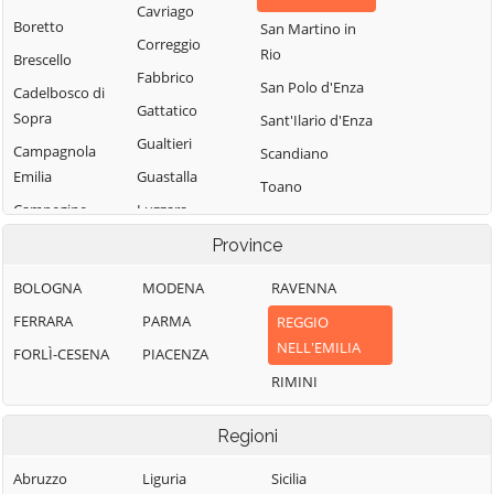
Cavriago
Boretto
San Martino in
Correggio
Rio
Brescello
Fabbrico
San Polo d'Enza
Cadelbosco di
Gattatico
Sopra
Sant'Ilario d'Enza
Gualtieri
Campagnola
Scandiano
Emilia
Guastalla
Toano
Campegine
Luzzara
Ventasso
Canossa
Montecchio
Province
Vetto
Emilia
Carpineti
Vezzano sul
BOLOGNA
MODENA
RAVENNA
Novellara
Casalgrande
Crostolo
FERRARA
PARMA
REGGIO
Poviglio
Casina
Viano
NELL'EMILIA
FORLÌ-CESENA
PIACENZA
Quattro Castella
Castellarano
Villa Minozzo
RIMINI
Reggio nell'Emilia
Regioni
Abruzzo
Liguria
Sicilia