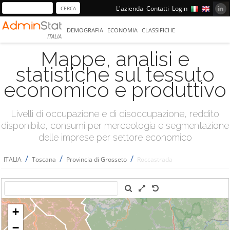
L'azienda
Contatti
Login
DEMOGRAFIA
ECONOMIA
CLASSIFICHE
ITALIA
Mappe, analisi e
statistiche sul tessuto
economico e produttivo
Livelli di occupazione e di disoccupazione, reddito
disponibile, consumi per merceologia e segmentazione
delle imprese per settore economico
/
/
/
ITALIA
Toscana
Provincia di Grosseto
Roccastrada