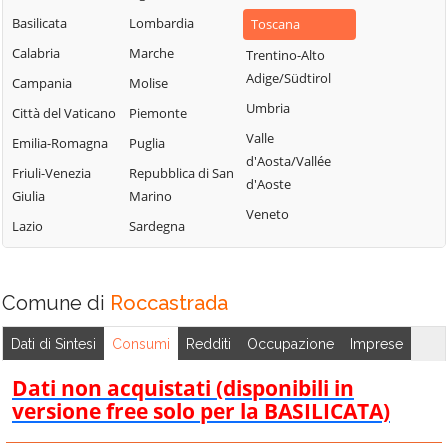
Basilicata
Lombardia
Toscana
Calabria
Marche
Trentino-Alto
Adige/Südtirol
Campania
Molise
Umbria
Città del Vaticano
Piemonte
Valle
Emilia-Romagna
Puglia
d'Aosta/Vallée
Friuli-Venezia
Repubblica di San
d'Aoste
Giulia
Marino
Veneto
Lazio
Sardegna
Comune di
Roccastrada
Dati di Sintesi
Consumi
Redditi
Occupazione
Imprese
Dati non acquistati (disponibili in
versione free solo per la BASILICATA)