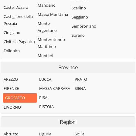
Manciano
Castell'Azzara
Scarlino
Massa Marittima
Castiglione della
Seggiano
Pescaia
Monte
Semproniano
Argentario
Cinigiano
Sorano
Monterotondo
Civitella Paganico
Marittimo
Follonica
Montieri
Gavorrano
Orbetello
Province
Pitigliano
AREZZO
LUCCA
PRATO
FIRENZE
MASSA-CARRARA
SIENA
PISA
GROSSETO
PISTOIA
LIVORNO
Regioni
Abruzzo
Liguria
Sicilia