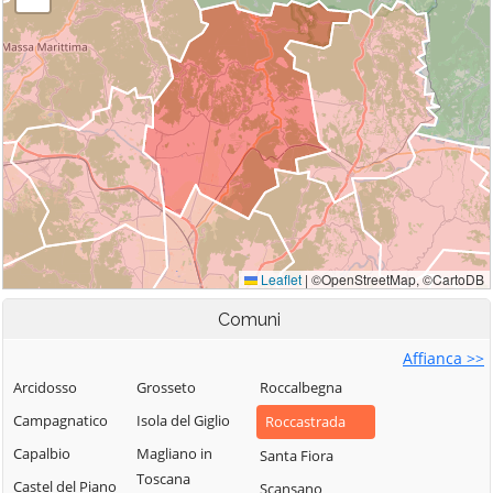
Comuni
Affianca >>
Arcidosso
Grosseto
Roccalbegna
Campagnatico
Isola del Giglio
Roccastrada
Capalbio
Magliano in
Santa Fiora
Toscana
Castel del Piano
Scansano