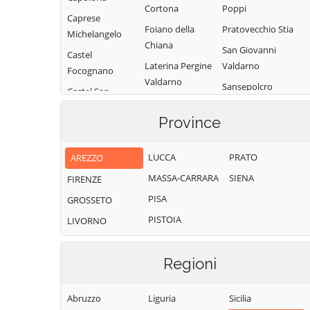
Cortona
Poppi
Caprese
Foiano della
Pratovecchio Stia
Michelangelo
Chiana
San Giovanni
Castel
Laterina Pergine
Valdarno
Focognano
Valdarno
Sansepolcro
Castel San
Loro Ciuffenna
Niccolò
Sestino
Province
Lucignano
Castelfranco
Subbiano
Piandiscò
Marciano della
Talla
LUCCA
PRATO
AREZZO
Chiana
Castiglion
Terranuova
MASSA-CARRARA
SIENA
FIRENZE
Fibocchi
Monte San
Bracciolini
Savino
PISA
GROSSETO
Castiglion
Fiorentino
Montemignaio
PISTOIA
LIVORNO
Regioni
Abruzzo
Liguria
Sicilia