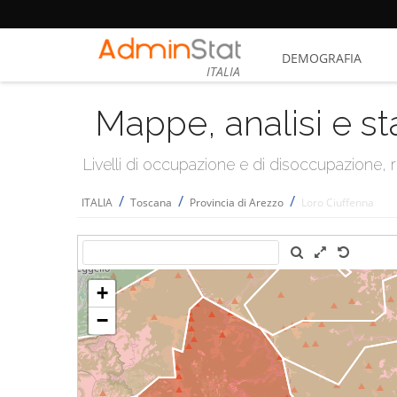
DEMOGRAFIA
ITALIA
Mappe, analisi e st
Livelli di occupazione e di disoccupazione
/
/
/
ITALIA
Toscana
Provincia di Arezzo
Loro Ciuffenna