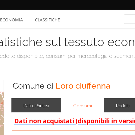
ECONOMIA
CLASSIFICHE
atistiche sul tessuto ec
, reddito disponibile, consumi per merceologia e segmen
Comune di
Loro ciuffenna
Consumi
Dati di Sintesi
Redditi
Dati non acquistati (disponibili in vers