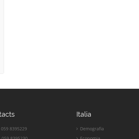
tacts
Italia
059 8395229
Demografia
 059 8395230
Economia