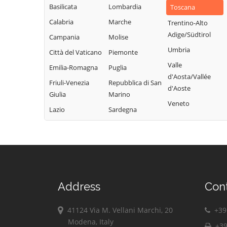
Basilicata
Lombardia
Toscana
Calabria
Marche
Trentino-Alto
Adige/Südtirol
Campania
Molise
Umbria
Città del Vaticano
Piemonte
Valle
Emilia-Romagna
Puglia
d'Aosta/Vallée
Friuli-Venezia
Repubblica di San
d'Aoste
Giulia
Marino
Veneto
Lazio
Sardegna
Address
Con
41124 Via M. Vellani Marchi, 20
+39 
Modena, Italy
+39