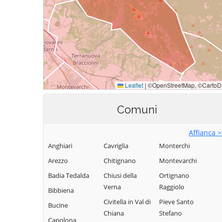
Comuni
Affianca 
Anghiari
Cavriglia
Monterchi
Arezzo
Chitignano
Montevarchi
Badia Tedalda
Chiusi della
Ortignano
Verna
Raggiolo
Bibbiena
Civitella in Val di
Pieve Santo
Bucine
Chiana
Stefano
Capolona