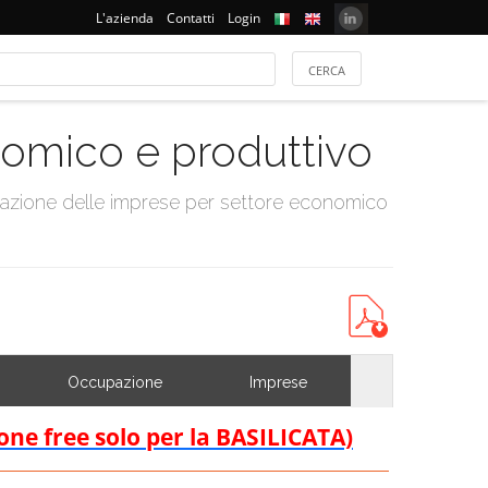
L'azienda
Contatti
Login
onomico e produttivo
tazione delle imprese per settore economico
Occupazione
Imprese
ione free solo per la BASILICATA)