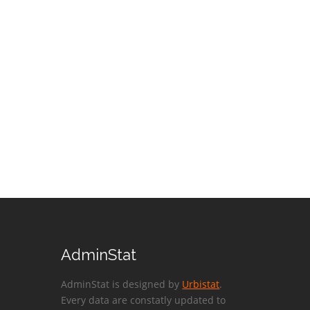
AdminStat
AdminStat is designed by
Urbistat
.
Every data are constatly updated to