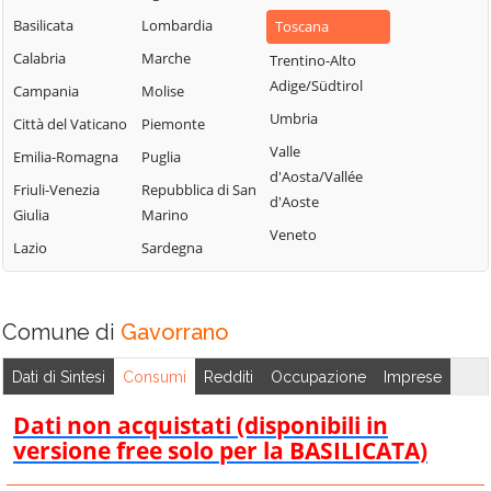
Basilicata
Lombardia
Toscana
Calabria
Marche
Trentino-Alto
Adige/Südtirol
Campania
Molise
Umbria
Città del Vaticano
Piemonte
Valle
Emilia-Romagna
Puglia
d'Aosta/Vallée
Friuli-Venezia
Repubblica di San
d'Aoste
Giulia
Marino
Veneto
Lazio
Sardegna
Comune di
Gavorrano
Dati di Sintesi
Consumi
Redditi
Occupazione
Imprese
Dati non acquistati (disponibili in
versione free solo per la BASILICATA)