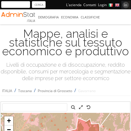
L'azienda
Contatti
Login
DEMOGRAFIA
ECONOMIA
CLASSIFICHE
ITALIA
Mappe, analisi e
statistiche sul tessuto
economico e produttivo
Livelli di occupazione e di disoccupazione, reddito
disponibile, consumi per merceologia e segmentazione
delle imprese per settore economico
/
/
/
ITALIA
Toscana
Provincia di Grosseto
Gavorrano