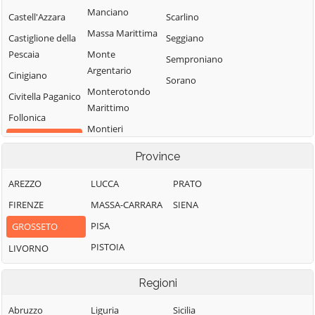
Manciano
Castell'Azzara
Scarlino
Massa Marittima
Castiglione della
Seggiano
Pescaia
Monte
Semproniano
Argentario
Cinigiano
Sorano
Monterotondo
Civitella Paganico
Marittimo
Follonica
Montieri
Gavorrano
Orbetello
Province
Pitigliano
AREZZO
LUCCA
PRATO
FIRENZE
MASSA-CARRARA
SIENA
PISA
GROSSETO
PISTOIA
LIVORNO
Regioni
Abruzzo
Liguria
Sicilia