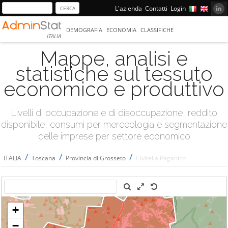
L'azienda
Contatti
Login
DEMOGRAFIA
ECONOMIA
CLASSIFICHE
ITALIA
Mappe, analisi e
statistiche sul tessuto
economico e produttivo
Livelli di occupazione e di disoccupazione, reddito
disponibile, consumi per merceologia e segmentazione
delle imprese per settore economico
/
/
/
ITALIA
Toscana
Provincia di Grosseto
Civitella Paganico