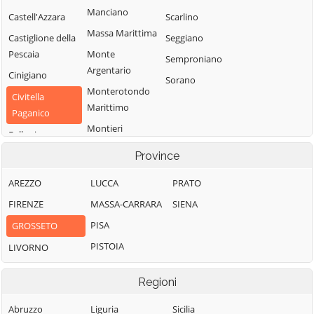
Manciano
Castell'Azzara
Scarlino
Massa Marittima
Castiglione della
Seggiano
Pescaia
Monte
Semproniano
Argentario
Cinigiano
Sorano
Monterotondo
Civitella
Marittimo
Paganico
Montieri
Follonica
Orbetello
Gavorrano
Province
Pitigliano
AREZZO
LUCCA
PRATO
FIRENZE
MASSA-CARRARA
SIENA
PISA
GROSSETO
PISTOIA
LIVORNO
Regioni
Abruzzo
Liguria
Sicilia