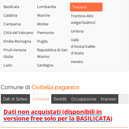
Basilicata
Lombardia
Toscana
Calabria
Marche
Trentino-Alto
Adige/Südtirol
Campania
Molise
Umbria
Città del Vaticano
Piemonte
Valle
Emilia-Romagna
Puglia
d'Aosta/Vallée
Friuli-Venezia
Repubblica di San
d'Aoste
Giulia
Marino
Veneto
Lazio
Sardegna
Comune di
Civitella paganico
Dati di Sintesi
Consumi
Redditi
Occupazione
Imprese
Dati non acquistati (disponibili in
versione free solo per la BASILICATA)