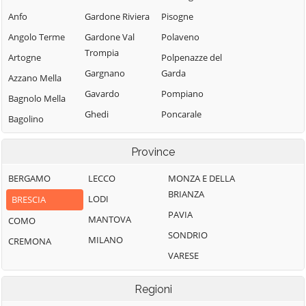
Anfo
Gardone Riviera
Pisogne
Angolo Terme
Gardone Val
Polaveno
Trompia
Artogne
Polpenazze del
Gargnano
Garda
Azzano Mella
Gavardo
Pompiano
Bagnolo Mella
Ghedi
Poncarale
Bagolino
Gianico
Ponte di Legno
Barbariga
Province
Gottolengo
Pontevico
Barghe
Gussago
Pontoglio
BERGAMO
LECCO
MONZA E DELLA
Bassano
BRIANZA
Bresciano
Idro
Pozzolengo
LODI
BRESCIA
PAVIA
Bedizzole
Incudine
Pralboino
MANTOVA
COMO
SONDRIO
Berlingo
Irma
Preseglie
MILANO
CREMONA
VARESE
Berzo Demo
Iseo
Prevalle
Berzo Inferiore
Isorella
Provaglio d'Iseo
Regioni
Bienno
Lavenone
Provaglio Val