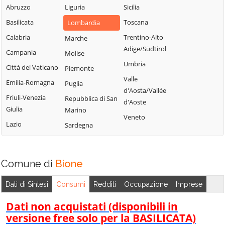
Sabbia
Abruzzo
Liguria
Sicilia
Leno
Bione
Puegnago del
Basilicata
Toscana
Lombardia
Limone sul Garda
Borgo San
Garda
Giacomo
Calabria
Trentino-Alto
Marche
Lodrino
Quinzano d'Oglio
Adige/Südtirol
Borgosatollo
Campania
Molise
Lograto
Remedello
Umbria
Borno
Città del Vaticano
Piemonte
Lonato del Garda
Rezzato
Valle
Botticino
Emilia-Romagna
Puglia
Longhena
d'Aosta/Vallée
Roccafranca
Bovegno
Friuli-Venezia
Repubblica di San
Losine
d'Aoste
Rodengo Saiano
Giulia
Marino
Bovezzo
Lozio
Veneto
Roè Volciano
Lazio
Sardegna
Brandico
Lumezzane
Roncadelle
Braone
Maclodio
Rovato
Breno
Magasa
Comune di
Bione
Rudiano
Brescia
Mairano
Sabbio Chiese
Dati di Sintesi
Consumi
Redditi
Occupazione
Imprese
Brione
Malegno
Sale Marasino
Caino
Dati non acquistati (disponibili in
Malonno
Salò
versione free solo per la BASILICATA)
Calcinato
Manerba del