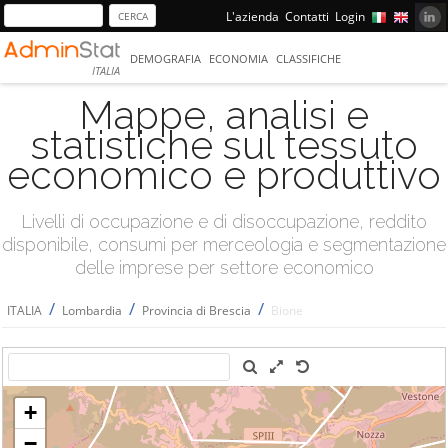
L'azienda
Contatti
Login
DEMOGRAFIA
ECONOMIA
CLASSIFICHE
ITALIA
Mappe, analisi e
statistiche sul tessuto
economico e produttivo
Livelli di occupazione e di disoccupazione, reddito
disponibile, consumi per merceologia e segmentazione
delle imprese per settore economico
/
/
/
ITALIA
Lombardia
Provincia di Brescia
Bione