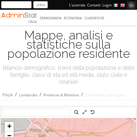
L'azienda
Contatti
Login
DEMOGRAFIA
ECONOMIA
CLASSIFICHE
ITALIA
Mappe, analisi e
statistiche sulla
popolazione residente
Bilancio demografico, trend della popolazione e delle
famiglie, classi di età ed età media, stato civile e
stranieri
/
/
/
ITALIA
Lombardia
Provincia di Mantova
San Martino dall'Argine