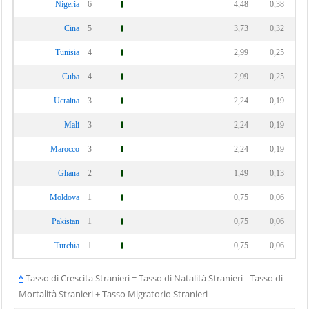
Nigeria
6
4,48
0,38
Cina
5
3,73
0,32
Tunisia
4
2,99
0,25
Cuba
4
2,99
0,25
Ucraina
3
2,24
0,19
Mali
3
2,24
0,19
Marocco
3
2,24
0,19
Ghana
2
1,49
0,13
Moldova
1
0,75
0,06
Pakistan
1
0,75
0,06
Turchia
1
0,75
0,06
^
Tasso di Crescita Stranieri = Tasso di Natalità Stranieri - Tasso di
Mortalità Stranieri + Tasso Migratorio Stranieri