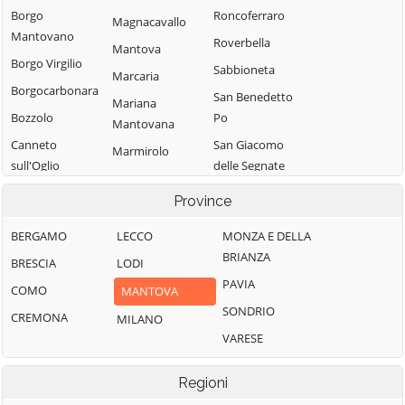
Borgo
Roncoferraro
Magnacavallo
Mantovano
Roverbella
Mantova
Borgo Virgilio
Sabbioneta
Marcaria
Borgocarbonara
San Benedetto
Mariana
Bozzolo
Po
Mantovana
Canneto
San Giacomo
Marmirolo
sull'Oglio
delle Segnate
Medole
Casalmoro
San Giorgio
Province
Moglia
Bigarello
Casaloldo
Monzambano
BERGAMO
LECCO
MONZA E DELLA
San Giovanni del
Casalromano
BRIANZA
Motteggiana
Dosso
BRESCIA
LODI
Castel d'Ario
PAVIA
Ostiglia
San Martino
COMO
MANTOVA
Castel Goffredo
dall'Argine
SONDRIO
Pegognaga
CREMONA
MILANO
Castelbelforte
Schivenoglia
VARESE
Piubega
Castellucchio
Sermide e
Poggio Rusco
Castiglione delle
Regioni
Felonica
Pomponesco
Stiviere