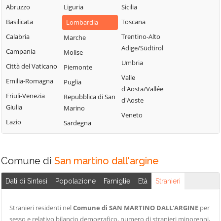
Serravalle a Po
Abruzzo
Liguria
Sicilia
Ponti sul Mincio
Cavriana
Solferino
Basilicata
Toscana
Lombardia
Porto
Ceresara
Sustinente
Mantovano
Calabria
Trentino-Alto
Marche
Commessaggio
Adige/Südtirol
Suzzara
Quingentole
Campania
Molise
Curtatone
Umbria
Viadana
Quistello
Città del Vaticano
Piemonte
Dosolo
Valle
Villimpenta
Emilia-Romagna
Puglia
Gazoldo degli
d'Aosta/Vallée
Volta Mantovana
Friuli-Venezia
Repubblica di San
Ippoliti
d'Aoste
Giulia
Marino
Veneto
Lazio
Sardegna
Comune di
San martino dall'argine
Dati di Sintesi
Popolazione
Famiglie
Età
Stranieri
Stranieri residenti nel
Comune di SAN MARTINO DALL'ARGINE
per
sesso e relativo bilancio demografico, numero di stranieri minorenni,