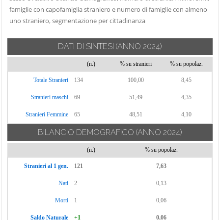
famiglie con capofamiglia straniero e numero di famiglie con almeno
uno straniero, segmentazione per cittadinanza
DATI DI SINTESI
(ANNO 2024)
(n.)
% su stranieri
% su popolaz.
Totale Stranieri
134
100,00
8,45
Stranieri maschi
69
51,49
4,35
Stranieri Femmine
65
48,51
4,10
BILANCIO DEMOGRAFICO
(ANNO 2024)
(n.)
% su popolaz.
Stranieri al 1 gen.
121
7,63
Nati
2
0,13
Morti
1
0,06
Saldo Naturale
+1
0,06