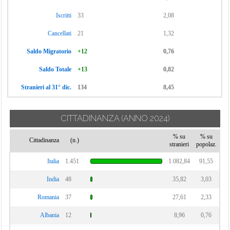
Iscritti
33
2,08
Cancellati
21
1,32
Saldo Migratorio
+12
0,76
Saldo Totale
+13
0,82
Stranieri al 31° dic.
134
8,45
CITTADINANZA
(ANNO 2024)
% su
% su
Cittadinanza
(n.)
stranieri
popolaz.
Italia
1.451
1.082,84
91,55
India
48
35,82
3,03
Romania
37
27,61
2,33
Albania
12
8,96
0,76