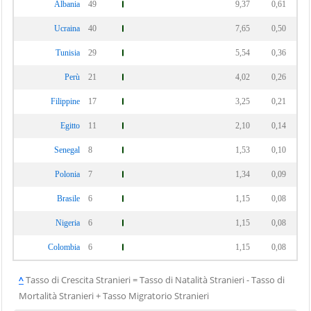
Albania
49
9,37
0,61
Ucraina
40
7,65
0,50
Tunisia
29
5,54
0,36
Perù
21
4,02
0,26
Filippine
17
3,25
0,21
Egitto
11
2,10
0,14
Senegal
8
1,53
0,10
Polonia
7
1,34
0,09
Brasile
6
1,15
0,08
Nigeria
6
1,15
0,08
Colombia
6
1,15
0,08
^
Tasso di Crescita Stranieri = Tasso di Natalità Stranieri - Tasso di
Mortalità Stranieri + Tasso Migratorio Stranieri