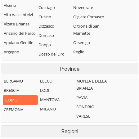
Alserio
Cucciago
Novedrate
Alta Valle Intelvi
Cusino
Olgiate Comasco
Alzate Brianza
Dizzasco
Oltrona di San
Anzano del Parco
Mamette
Domaso
Appiano Gentile
Orsenigo
Dongo
Argegno
Peglio
Dosso del Liro
Arosio
Pianello del Lario
Erba
Province
Asso
Pigra
Eupilio
Barni
Plesio
BERGAMO
LECCO
MONZA E DELLA
Faggeto Lario
BRIANZA
Bellagio
Pognana Lario
BRESCIA
LODI
Faloppio
PAVIA
Bene Lario
Ponna
MANTOVA
COMO
Fenegrò
SONDRIO
Beregazzo con
Ponte Lambro
MILANO
CREMONA
Figino Serenza
Figliaro
VARESE
Porlezza
Fino Mornasco
Binago
Proserpio
Garzeno
Regioni
Bizzarone
Pusiano
Gera Lario