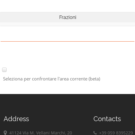
Frazioni
Seleziona per confrontare l'area corrente (beta)
Address
Contacts
41124 Via M. Vellani Marchi, 20
+39 059 8395229