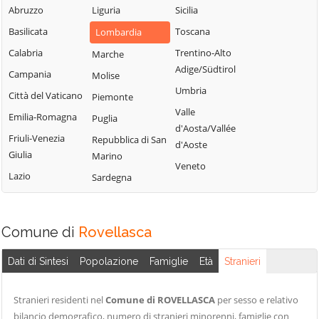
Blessagno
Abruzzo
Liguria
Sicilia
Rezzago
Grandate
Blevio
Basilicata
Toscana
Lombardia
Rodero
Grandola ed Uniti
Bregnano
Calabria
Trentino-Alto
Marche
Rovellasca
Gravedona ed
Adige/Südtirol
Brenna
Campania
Molise
Uniti
Rovello Porro
Umbria
Brienno
Città del Vaticano
Piemonte
Griante
Sala Comacina
Valle
Brunate
Emilia-Romagna
Puglia
Guanzate
San Bartolomeo
d'Aosta/Vallée
Bulgarograsso
Friuli-Venezia
Val Cavargna
Repubblica di San
Inverigo
d'Aoste
Giulia
Marino
Cabiate
San Fermo della
Laglio
Veneto
Lazio
Battaglia
Sardegna
Cadorago
Laino
San Nazzaro Val
Caglio
Lambrugo
Cavargna
Campione d'Italia
Lasnigo
Comune di
Rovellasca
San Siro
Cantù
Lezzeno
Schignano
Dati di Sintesi
Popolazione
Famiglie
Età
Stranieri
Canzo
Limido Comasco
Senna Comasco
Capiago
Lipomo
Solbiate con
Stranieri residenti nel
Comune di ROVELLASCA
per sesso e relativo
Intimiano
Livo
Cagno
bilancio demografico, numero di stranieri minorenni, famiglie con