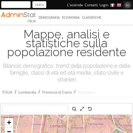
L'azienda
Contatti
Login
DEMOGRAFIA
ECONOMIA
CLASSIFICHE
ITALIA
Mappe, analisi e
statistiche sulla
popolazione residente
Bilancio demografico, trend della popolazione e delle
famiglie, classi di età ed età media, stato civile e
stranieri
/
/
/
ITALIA
Lombardia
Provincia di Como
Rovellasca