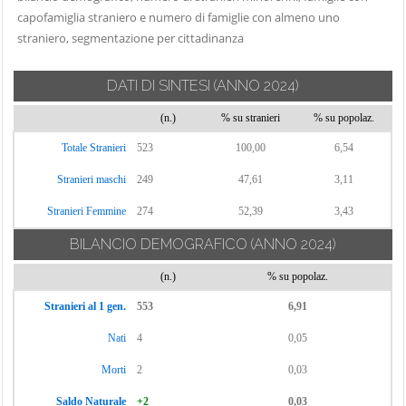
Carate Urio
capofamiglia straniero e numero di famiglie con almeno uno
Locate Varesino
Sorico
Carbonate
straniero, segmentazione per cittadinanza
Lomazzo
Sormano
Carimate
Longone al
Stazzona
DATI DI SINTESI
(ANNO 2024)
Carlazzo
Segrino
Tavernerio
Carugo
(n.)
% su stranieri
% su popolaz.
Luisago
Torno
Caslino d'Erba
Lurago d'Erba
Totale Stranieri
523
100,00
6,54
Tremezzina
Casnate con
Lurago Marinone
Stranieri maschi
249
47,61
3,11
Trezzone
Bernate
Lurate Caccivio
Stranieri Femmine
274
Turate
52,39
3,43
Cassina Rizzardi
Magreglio
Uggiate con
BILANCIO DEMOGRAFICO
(ANNO 2024)
Castelmarte
Mariano
Ronago
Castelnuovo
Comense
(n.)
% su popolaz.
Val Rezzo
Bozzente
Maslianico
Stranieri al 1 gen.
553
6,91
Valbrona
Cavargna
Menaggio
Nati
4
0,05
Valmorea
Centro Valle
Merone
Intelvi
Valsolda
Morti
2
0,03
Moltrasio
Cerano d'Intelvi
Veleso
Saldo Naturale
+2
0,03