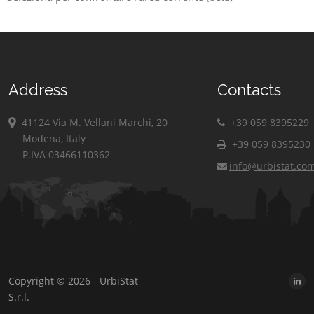
Address
Contacts
41124 Via M. Vellani Marchi, 20
+39 059 8395229
Modena, Italy
+39 059 8395230
P.IVA 03466110362
info@urbistat.co
Copyright © 2026 - UrbiStat
S.r.l.