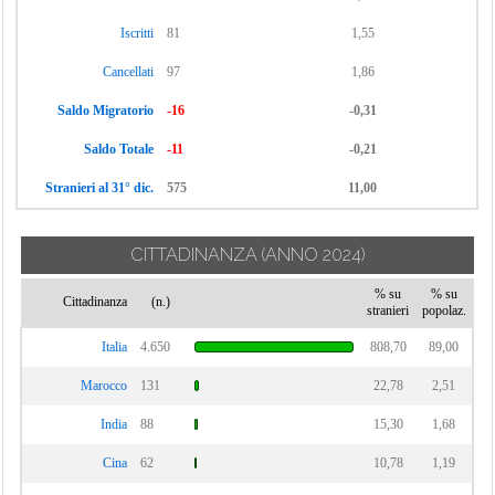
Iscritti
81
1,55
Cancellati
97
1,86
Saldo Migratorio
-16
-0,31
Saldo Totale
-11
-0,21
Stranieri al 31° dic.
575
11,00
CITTADINANZA
(ANNO 2024)
% su
% su
Cittadinanza
(n.)
stranieri
popolaz.
Italia
4.650
808,70
89,00
Marocco
131
22,78
2,51
India
88
15,30
1,68
Cina
62
10,78
1,19