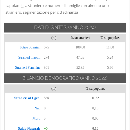
capofamiglia straniero e numero di famiglie con almeno uno
straniero, segmentazione per cittadinanza
DATI DI SINTESI
(ANNO 2024)
(n.)
% su stranieri
% su popolaz.
Totale Stranieri
575
100,00
11,00
Stranieri maschi
274
47,65
5,24
Stranieri Femmine
301
52,35
5,76
BILANCIO DEMOGRAFICO
(ANNO 2024)
(n.)
% su popolaz.
Stranieri al 1 gen.
586
11,22
Nati
8
0,15
Morti
3
0,06
Saldo Naturale
+5
0,10