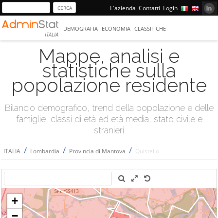
L'azienda
Contatti
Login
DEMOGRAFIA
ECONOMIA
CLASSIFICHE
ITALIA
Mappe, analisi e
statistiche sulla
popolazione residente
Bilancio demografico, trend della popolazione e delle
famiglie, classi di età ed età media, stato civile e
stranieri
/
/
/
ITALIA
Lombardia
Provincia di Mantova
Quistello