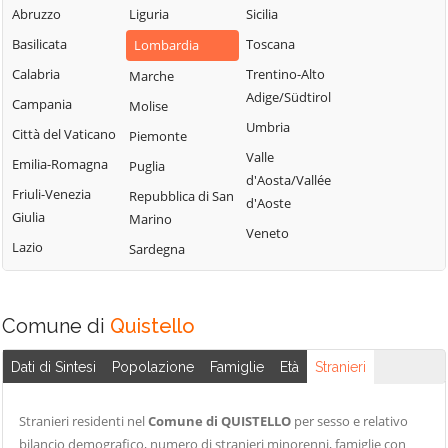
Serravalle a Po
Abruzzo
Liguria
Sicilia
Ponti sul Mincio
Cavriana
Solferino
Basilicata
Toscana
Lombardia
Porto
Ceresara
Sustinente
Mantovano
Calabria
Trentino-Alto
Marche
Commessaggio
Suzzara
Adige/Südtirol
Quingentole
Campania
Molise
Curtatone
Viadana
Umbria
Quistello
Città del Vaticano
Piemonte
Dosolo
Villimpenta
Valle
Emilia-Romagna
Puglia
Gazoldo degli
d'Aosta/Vallée
Volta Mantovana
Friuli-Venezia
Repubblica di San
Ippoliti
d'Aoste
Giulia
Marino
Veneto
Lazio
Sardegna
Comune di
Quistello
Dati di Sintesi
Popolazione
Famiglie
Età
Stranieri
Stranieri residenti nel
Comune di QUISTELLO
per sesso e relativo
bilancio demografico, numero di stranieri minorenni, famiglie con