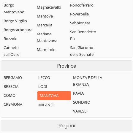
Borgo
Roncoferraro
Magnacavallo
Mantovano
Roverbella
Mantova
Borgo Virgilio
Sabbioneta
Marcaria
Borgocarbonara
San Benedetto
Mariana
Bozzolo
Po
Mantovana
Canneto
San Giacomo
Marmirolo
sull'Oglio
delle Segnate
Medole
Casalmoro
San Giorgio
Province
Moglia
Bigarello
Casaloldo
Monzambano
BERGAMO
LECCO
MONZA E DELLA
San Giovanni del
Casalromano
BRIANZA
Motteggiana
Dosso
BRESCIA
LODI
Castel d'Ario
PAVIA
Ostiglia
San Martino
COMO
MANTOVA
Castel Goffredo
dall'Argine
SONDRIO
Pegognaga
CREMONA
MILANO
Castelbelforte
Schivenoglia
VARESE
Piubega
Castellucchio
Sermide e
Poggio Rusco
Castiglione delle
Regioni
Felonica
Pomponesco
Stiviere