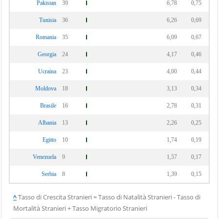
Pakistan
39
6,78
0,75
Tunisia
36
6,26
0,69
Romania
35
6,09
0,67
Georgia
24
4,17
0,46
Ucraina
23
4,00
0,44
Moldova
18
3,13
0,34
Brasile
16
2,78
0,31
Albania
13
2,26
0,25
Egitto
10
1,74
0,19
Venezuela
9
1,57
0,17
Serbia
8
1,39
0,15
^
Tasso di Crescita Stranieri = Tasso di Natalità Stranieri - Tasso di
Mortalità Stranieri + Tasso Migratorio Stranieri